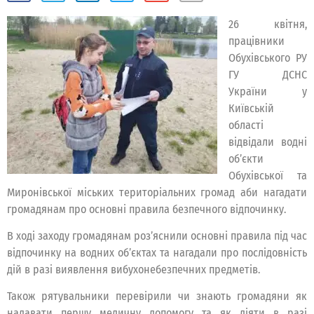
26 квітня,
працівники
Обухівського РУ
ГУ ДСНС
України у
Київській
області
відвідали водні
об’єкти
Обухівської та
Миронівської міських територіальних громад аби нагадати
громадянам про основні правила безпечного відпочинку.
В ході заходу громадянам роз’яснили основні правила під час
відпочинку на водних об’єктах та нагадали про послідовність
дій в разі виявлення вибухонебезпечних предметів.
Також рятувальники перевірили чи знають громадяни як
надавати першу медичну допомогу та як діяти в разі