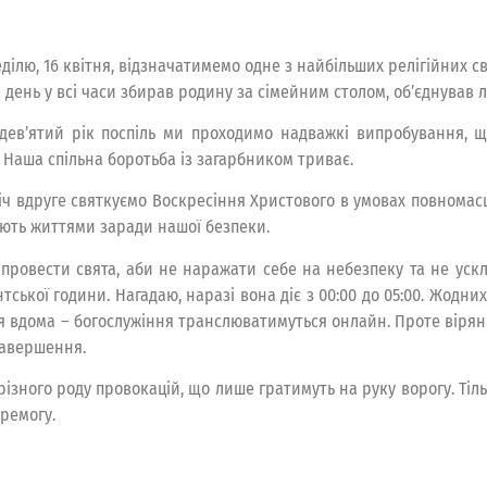
еділю, 16 квітня, відзначатимемо одне з найбільших релігійних с
й день у всі часи збирав родину за сімейним столом, об’єднував 
дев’ятий рік поспіль ми проходимо надважкі випробування, щ
. Наша спільна боротьба із загарбником триває.
іч вдруге святкуємо Воскресіння Христового в умовах повномас
ють життями заради нашої безпеки.
 провести свята, аби не наражати себе на небезпеку та не ус
ської години. Нагадаю, наразі вона діє з 00:00 до 05:00. Жодни
 вдома – богослужіння транслюватимуться онлайн. Проте вірян
 завершення.
 різного роду провокацій, що лише гратимуть на руку ворогу. Т
ремогу.