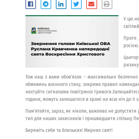
У цю н
світли
Проте 
росією
Цьогор
ризику
Тож наш з вами обов’язок – максимально безпечно
обмежень воєнного стану, зокрема правил комендант
нехтуйте сигналами повітряної тривоги.Залишайтеся
години, можуть залишатися в храмі на всю ніч до її
Пам’ятайте, зараз, як ніколи, важливо не допустити
тил для наших захисників і пришвидшити спільну Пе
Бережіть себе та близьких! Мирних свят!