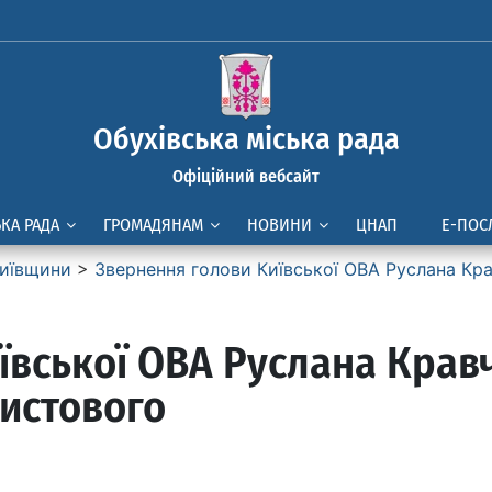
Обухівська міська рада
Офіційний вебсайт
ЬКА РАДА
ГРОМАДЯНАМ
НОВИНИ
ЦНАП
Е-ПОС
иївщини
>
Звернення голови Київської ОВА Руслана Кра
ївської ОВА Руслана Крав
ристового