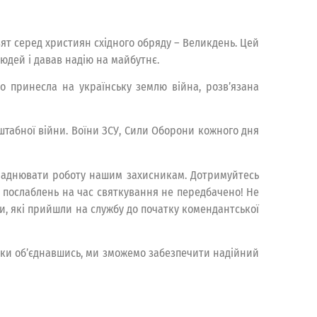
вят серед християн східного обряду – Великдень. Цей
людей і давав надію на майбутнє.
о принесла на українську землю війна, розв’язана
штабної війни. Воїни ЗСУ, Сили Оборони кожного дня
кладнювати роботу нашим захисникам. Дотримуйтесь
х послаблень на час святкування не передбачено! Не
и, які прийшли на службу до початку комендантської
ільки об’єднавшись, ми зможемо забезпечити надійний