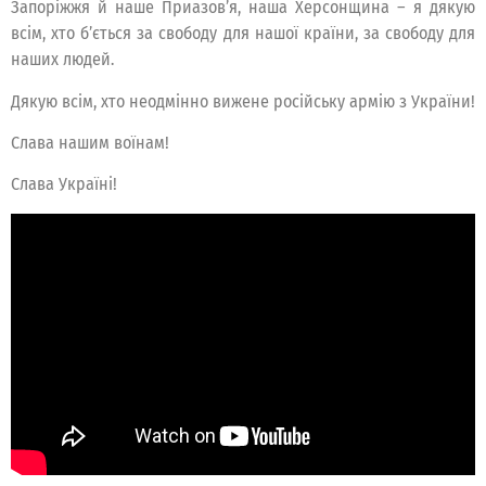
Запоріжжя й наше Приазовʼя, наша Херсонщина – я дякую
всім, хто бʼється за свободу для нашої країни, за свободу для
наших людей.
Дякую всім, хто неодмінно вижене російську армію з України!
Слава нашим воїнам!
Слава Україні!