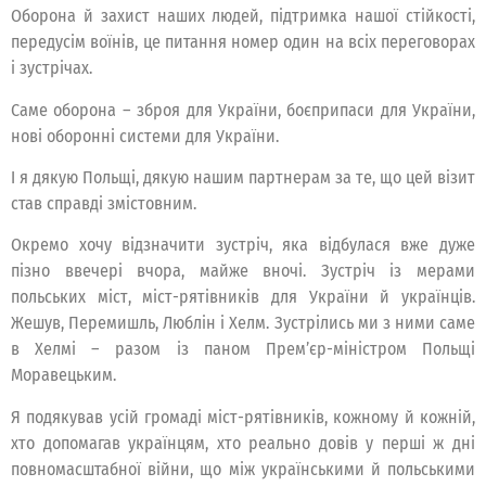
Оборона й захист наших людей, підтримка нашої стійкості,
передусім воїнів, це питання номер один на всіх переговорах
і зустрічах.
Саме оборона – зброя для України, боєприпаси для України,
нові оборонні системи для України.
І я дякую Польщі, дякую нашим партнерам за те, що цей візит
став справді змістовним.
Окремо хочу відзначити зустріч, яка відбулася вже дуже
пізно ввечері вчора, майже вночі. Зустріч із мерами
польських міст, міст-рятівників для України й українців.
Жешув, Перемишль, Люблін і Хелм. Зустрілись ми з ними саме
в Хелмі – разом із паном Премʼєр-міністром Польщі
Моравецьким.
Я подякував усій громаді міст-рятівників, кожному й кожній,
хто допомагав українцям, хто реально довів у перші ж дні
повномасштабної війни, що між українськими й польськими