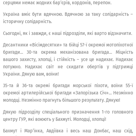
серцями немає жодних барʼєрів, кордонів, перепон.
Україна вміє бути вдячною. Вдячною за таку солідарність –
історичну солідарність.
Сьогодні, як і завжди, є наші підрозділи, які варто відзначити.
Десантники «Вісімдесятки» та бійці 57-ї окремої мотопіхотної
бригади… 30-та окрема механізована бригада… Міцність
вашого захисту, хлопці, і стійкість – усе це надихає. Надихає
потужно. Надихає світ не скидати обертів у підтримці
України. Дякую вам, воїни!
35-та й 36-та окремі бригади морської піхоти, воїни 55-ї
окремої артилерійської бригади «Запорізька Січ»… Незмінно
молодці. Незмінно прагнуть більшого результату. Дякую!
Дякую підрозділу спеціального призначення 1-го головного
центру ГУР, які воюють у Бахмуті. Молодці, хлопці!
Бахмут і Марʼїнка, Авдіївка і весь наш Донбас, наш схід,