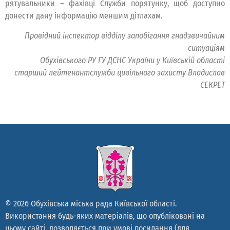
рятувальники – фахівці Служби порятунку, щоб доступно
донести дану інформацію меншим дітлахам.
Провідний інспектор відділу запобігання гнадзвичайним
ситуаціям
Обухівського РУ ГУ ДСНС України у Київській області
старший лейтенантслужби цивільного захисту Владислав
СЕКРЕТ
© 2026 Обухівська міська рада Київської області.
Використання будь-яких матеріалів, що опубліковані на
цьому сайті, дозволяється при умові посилання (для