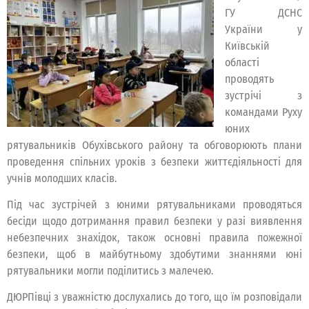
ГУ ДСНС
України у
Київській
області
проводять
зустрічі з
командами Руху
юних
рятувальників Обухівського району та обговорюють плани
проведення спільних уроків з безпеки життєдіяльності для
учнів молодших класів.
Під час зустрічей з юними рятувальниками проводяться
бесіди щодо дотримання правил безпеки у разі виявлення
небезпечних знахідок, також основні правила пожежної
безпеки, щоб в майбутньому здобутими знаннями юні
рятувальники могли поділитись з малечею.
ДЮРПівці з уважністю дослухались до того, що їм розповідали