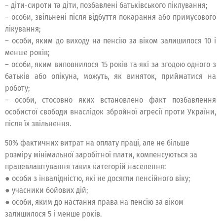
– діти-сироти та діти, позбавлені батьківського піклування;
– особи, звільнені після відбуття покарання або примусового
лікування;
– особи, яким до виходу на пенсію за віком залишилося 10 і
менше років;
– особи, яким виповнилося 15 років та які за згодою одного з
батьків або опікуна, можуть, як виняток, прийматися на
роботу;
– особи, стосовно яких встановлено факт позбавлення
особистої свободи внаслідок збройної агресії проти України,
після їх звільнення.
50% фактичних витрат на оплату праці, але не більше
розміру мінімальної заробітної плати, компенсуються за
працевлаштування таких категорій населення:
● особи з інвалідністю, які не досягли пенсійного віку;
● учасники бойових дій;
● особи, яким до настання права на пенсію за віком
залишилося 5 і менше років.