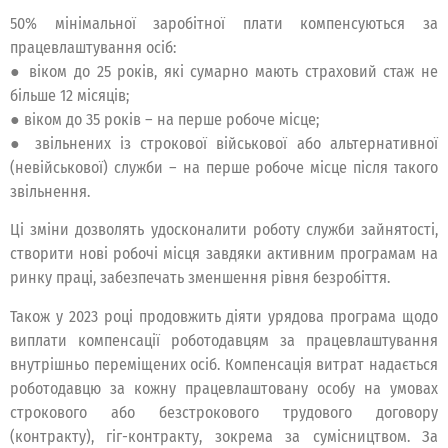
50% мінімальної заробітної плати компенсуються за
працевлаштування осіб:
● віком до 25 років, які сумарно мають страховий стаж не
більше 12 місяців;
● віком до 35 років – на перше робоче місце;
● звільнених із строкової військової або альтернативної
(невійськової) служби – на перше робоче місце після такого
звільнення.
Ці зміни дозволять удосконалити роботу служби зайнятості,
створити нові робочі місця завдяки активним програмам на
ринку праці, забезпечать зменшення рівня безробіття.
Також у 2023 році продовжить діяти урядова програма щодо
виплати компенсації роботодавцям за працевлаштування
внутрішньо переміщених осіб. Компенсація витрат надається
роботодавцю за кожну працевлаштовану особу на умовах
строкового або безстрокового трудового договору
(контракту), гіг-контракту, зокрема за сумісництвом. За