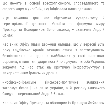
що лежать в основі всеохоплюючого, справедливого та
сталого миру в Україні», яку ініціювала наша держава.
«Це важлива для нас підтримка суверенітету й
територіальної цілісності України та формули миру
Президента Володимира Зеленського», – зазначив Андрій
Єрмак.
Керівник Офісу Глави держави нагадав, що у вересні 2019
року Саудівська Аравія зазнала атаки із застосуванням
безпілотників на одне з найбільших у світі нафтових
родовищ, а нині такі удари постійно відчуває на собі Україна,
зокрема під час атак на критичну інфраструктуру з
використанням іранських дронів.
«Російсько-іранське військово-політичне зближення
загрожує безпеці не лише України, а й регіону Близького
Сходу», – переконаний Андрій Єрмак.
Керівник Офісу Президента обговорив із Принцом Фейсалом