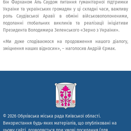
бін Фарханом Аль Саудом питання гуманітарної підтримки
України та українських громадян у ці складні часи, важливу
роль Саудівської Аравії в обміні військовополоненими,
подоланні глобальних викликів та реалізації ініціативи
Президента Володимира Зеленського «Зерно з України».
«Ми дуже сподіваємося на продовження нашого діалогу,
зміцнення наших відносин», – наголосив Андрій Єрмак.
© 2026 Обухівська міська рада Київської області.
Використання будь-яких матеріалів, що опубліковані на
цьому сайті, дозволяється при умові посилання (для