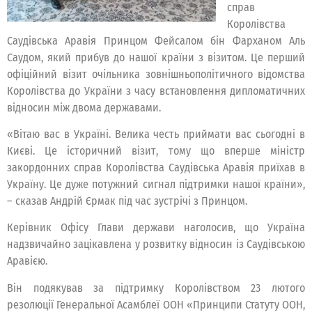
справ
Королівства
Саудівська Аравія Принцом Фейсалом бін Фарханом Аль
Саудом, який прибув до нашої країни з візитом. Це перший
офіційний візит очільника зовнішньополітичного відомства
Королівства до України з часу встановлення дипломатичних
відносин між двома державами.
«Вітаю вас в Україні. Велика честь приймати вас сьогодні в
Києві. Це історичний візит, тому що вперше міністр
закордонних справ Королівства Саудівська Аравія приїхав в
Україну. Це дуже потужний сигнал підтримки нашої країни»,
– сказав Андрій Єрмак під час зустрічі з Принцом.
Керівник Офісу Глави держави наголосив, що Україна
надзвичайно зацікавлена у розвитку відносин із Саудівською
Аравією.
Він подякував за підтримку Королівством 23 лютого
резолюції Генеральної Асамблеї ООН «Принципи Статуту ООН,