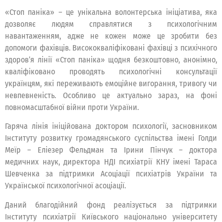
«Стоп паніка» – це унікальна волонтерська ініціатива, яка
дозволяє людям справлятися з психологічним
навантаженням, адже не кожен може це зробити без
допомоги фахівців. Висококваліфіковані фахівці з психічного
здоров’я лінії «Стоп паніка» щодня безкоштовно, анонімно,
кваліфіковано проводять психологічні консультації
українцям, які переживають емоційне вигорання, тривогу чи
невпевненість. Особливо це актуально зараз, на фоні
повномасштабної війни проти України.
Гаряча лінія ініційована доктором психології, засновником
Інституту розвитку громадянського суспільства імені Голди
Меїр – Еліезер Фельдман та Ірини Пінчук – доктора
медичних наук, директора НДІ психіатрії КНУ імені Тараса
Шевченка за підтримки Асоціації психіатрів України та
Української психологічної асоціації.
Даний благодійний фонд реалізується за підтримки
Інституту психіатрії Київського національно університету