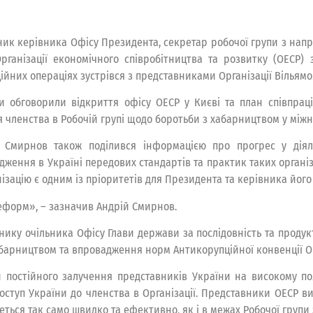
ник керівника Офісу Президента, секретар робочої групи з нап
Організації економічного співробітництва та розвитку (ОЕСР
ійних операціях зустрівся з представниками Організації Вільям
и обговорили відкриття офісу ОЕСР у Києві та план співпраці
я членства в Робочій групі щодо боротьби з хабарництвом у між
 Смирнов також поділився інформацією про прогрес у діял
дження в Україні передових стандартів та практик таких організа
нізацію є одним із пріоритетів для Президента та керівника його
еформ», – зазначив Андрій Смирнов.
нику очільника Офісу Глави держави за послідовність та продукт
абарництвом та впровадження норм Антикорупційної конвенції О
 постійного залучення представників України на високому пол
поступ України до членства в Організації. Представники ОЕСР ви
ься так само швидко та ефективно, як і в межах Робочої групи 