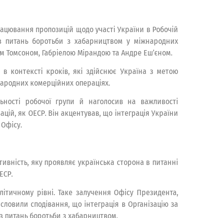
рацювання пропозицій щодо участі України в Робочій
) з питань боротьби з хабарництвом у міжнародних
ом Томсоном, Габріелою Мірандою та Андре Еш’єном.
 в контексті кроків, які здійснює Україна з метою
народних комерційних операціях.
ьності робочої групи й наголосив на важливості
цій, як ОЕСР. Він акцентував, що інтеграція України
 Офісу.
ивність, яку проявляє українська сторона в питанні
ЕСР.
ітичному рівні. Таке залучення Офісу Президента,
словили сподівання, що інтеграція в Організацію за
з питань боротьби з хабарництвом.