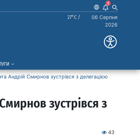
1
27°C /
06 Серпня
2026
ЛУГИ
та Андрій Смирнов зустрівся з делегацією
Смирнов зустрівся з
43