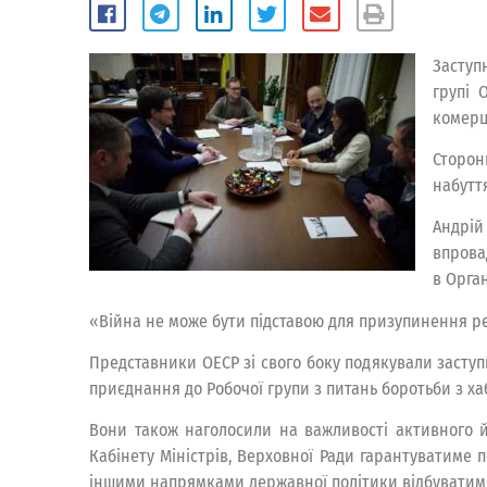
Заступ
групі 
комерц
Сторон
набутт
Андрій
впрова
в Орга
«Війна не може бути підставою для призупинення р
Представники ОЕСР зі свого боку подякували заступ
приєднання до Робочої групи з питань боротьби з х
Вони також наголосили на важливості активного й
Кабінету Міністрів, Верховної Ради гарантуватиме 
іншими напрямками державної політики відбуватимет