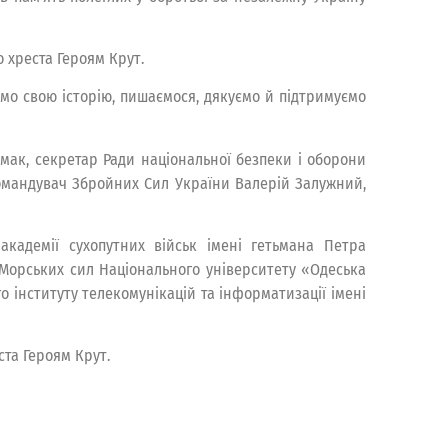
о хреста Героям Крут.
ємо свою історію, пишаємося, дякуємо й підтримуємо
мак, секретар Ради національної безпеки і оборони
командувач Збройних Сил України Валерій Залужний,
академії сухопутних військ імені гетьмана Петра
о-Морських сил Національного університету «Одеська
о інституту телекомунікацій та інформатизації імені
та Героям Крут.