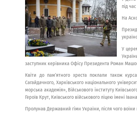
під час
На Аско
Презид
україн
У цере
Україн
заступник керівника Офісу Президента Роман Машо
Квіти до пам’ятного хреста поклали також курса
Сагайдачного, Харківського національного універси
морська академія», Військового інституту Київськог
Героїв Крут, Київського військового ліцею імені Івана
Пролунав Державний гімн України, після чого воїни