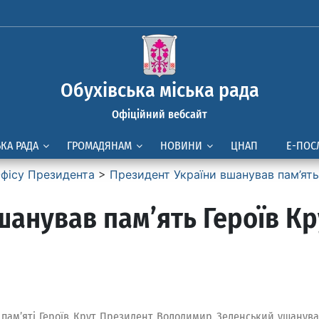
Обухівська міська рада
Офіційний вебсайт
ЬКА РАДА
ГРОМАДЯНАМ
НОВИНИ
ЦНАП
Е-ПОС
фісу Президента
>
Президент України вшанував пам’ять
шанував пам’ять Героїв Кр
 пам’яті Героїв Крут Президент Володимир Зеленський ушанував