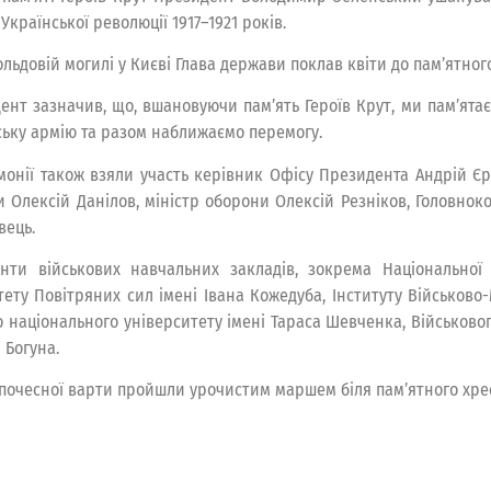
 Української революції 1917–1921 років.
льдовій могилі у Києві Глава держави поклав квіти до пам’ятног
ент зазначив, що, вшановуючи пам’ять Героїв Крут, ми пам’ята
ську армію та разом наближаємо перемогу.
монії також взяли участь керівник Офісу Президента Андрій Єр
и Олексій Данілов, міністр оборони Олексій Резніков, Головно
вець.
нти військових навчальних закладів, зокрема Національної 
тету Повітряних сил імені Івана Кожедуба, Інституту Військов
о національного університету імені Тараса Шевченка, Військовог
 Богуна.
 почесної варти пройшли урочистим маршем біля пам’ятного хрес