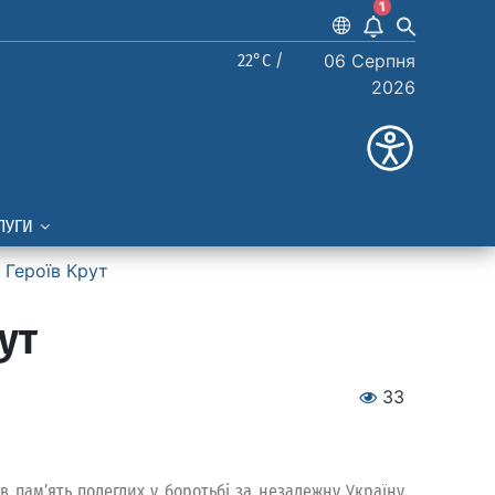
1
22°C /
06 Серпня
2026
ЛУГИ
 Героїв Крут
ут
33
 пам’ять полеглих у боротьбі за незалежну Україну