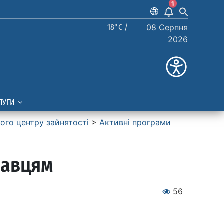
1
18°C /
08 Серпня
2026
ЛУГИ
ного центру зайнятості
>
Активні програми
давцям
56