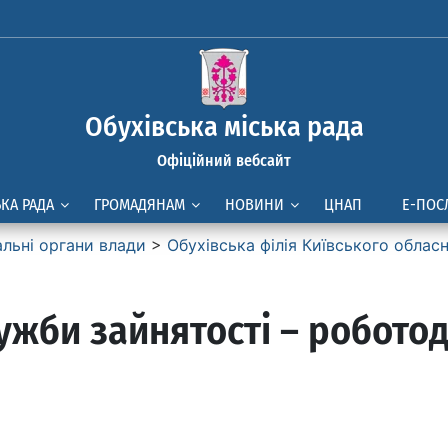
Обухівська міська рада
Офіційний вебсайт
ЬКА РАДА
ГРОМАДЯНАМ
НОВИНИ
ЦНАП
Е-ПОС
альні органи влади
>
Обухівська філія Київського облас
ужби зайнятості – робото