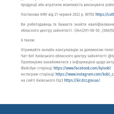
продукції або втратили можливість виконувати робо
Постанова КМУ від 21 червня 2022 р. №702
https://cu
Ви роботодавець та бажаєте знайти кваліфікованих
обласного центру зайнятості : (044)291-00-50 , (066)50
А також:
Отримайте онлайн консультацію за допомогою телег
Чат-бот Київського обласного центру зайнятості: @te
Пропонуємо ознайомитися з інформацією щодо актуал
Фейсбук-сторінці:
https://www.facebook.com/kyivobl
Інстаграм-сторінці:
https://www.instagram.com/kobl_c
на сайті Київського ОЦЗ
https://kir.dcz.gov.ua/
.