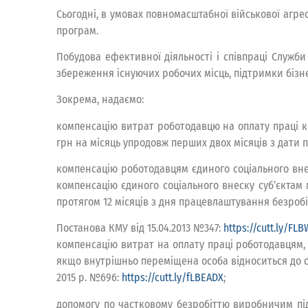
Сьогодні, в умовах повномасштабної військової агре
програм.
Побудова ефективної діяльності і співпраці Служб
збереження існуючих робочих місць, підтримки бізне
Зокрема, надаємо:
компенсацію витрат роботодавцю на оплату праці ко
грн на місяць упродовж перших двох місяців з дати 
компенсацію роботодавцям єдиного соціального вне
компенсацію єдиного соціального внеску суб’єктам 
протягом 12 місяців з дня працевлаштування безробі
Постанова КМУ від 15.04.2013 №347:
https://cutt.ly/FL
компенсацію витрат на оплату праці роботодавцям, 
якщо внутрішньо переміщена особа відноситься до с
2015 р. №696:
https://cutt.ly/fLBEADX
;
допомогу по частковому безробіттю виробничим пі