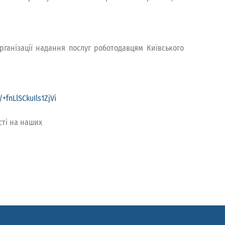
рганізації надання послуг роботодавцям Київського
/+fnLlSCkuIls1ZjVi
сті на наших