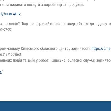
ти чи надавати послуги з виробництва продукції.
tt.ly/uLBE4HG
;
 фахівців? Тоді не втрачайте час та звертайтеся до відділу о
9-77-22
рам-каналу Київського обласного центру зайнятості:
https://t.me
st1874661bot
ьних подій та змін у роботі Київської обласної служби зайнято
z/