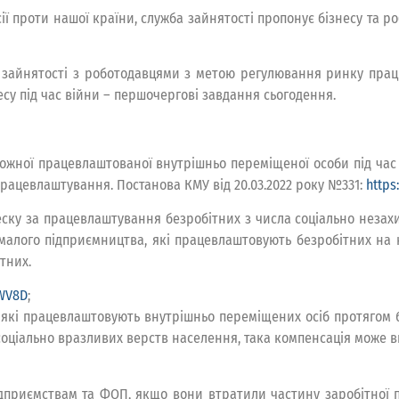
сії проти нашої країни, служба зайнятості пропонує бізнесу та 
и зайнятості з роботодавцями з метою регулювання ринку праці
су під час війни – першочергові завдання сьогодення.
жної працевлаштованої внутрішньо переміщеної особи під час воє
працевлаштування. Постанова КМУ від 20.03.2022 року №331:
https
ску за працевлаштування безробітних з числа соціально незахи
малого підприємництва, які працевлаштовують безробітних на н
тних.
BWV8D
;
які працевлаштовують внутрішньо переміщених осіб протягом 6 
оціально вразливих верств населення, така компенсація може ви
дприємствам та ФОП, якщо вони втратили частину заробітної