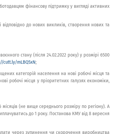
роботодавцям фінансову підтримку у вигляді активних
 відповідно до нових викликів, створення нових та
нного стану (після 24.02.2022 року) у розмірі 6500
://cutt.ly/mLBQ5xN
;
щених категорій населення на нові робочі місця та
ові робочі місця у пріоритетних галузях економіки,
місяців (не вище середнього розміру по регіону). А
плачуватись до 1 року. Постанова КМУ від 8 вересня
 плати через зупинення чи скорочення виробництва