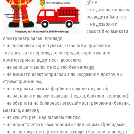
дітям;
– не дозволяти дітям
розводити багаття;
– не дозволяти
самостійно вмикати
електронагрівальні прилади;
– не дозволяти користуватися газовими приладами;
-не допускати перегляд телепередач, користування
комп’ютером за відсутності дорослих;
– не залишати малолітніх дітей без нагляду;
– не вмикати електроприлади з пошкодженим дротом чи
струмоприймачем;
– не нагрівати лаки та фарби на відкритому вогні;
– не заставляти шляхи евакуації (лоджії, балкони, коридори);
– не зберігати на балконах легкозаймисті речовини (бензин,
мастила, ацетон);
– не сушити речі над газовою плитою;
– не користуватися саморобними ялинковими гірляндами;
– не влаштовувати піротехнічні заходи з балкону та поряд з