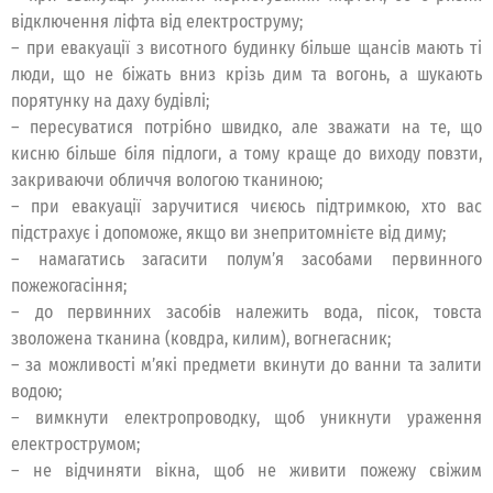
відключення ліфта від електроструму;
– при евакуації з висотного будинку більше щансів мають ті
люди, що не біжать вниз крізь дим та вогонь, а шукають
порятунку на даху будівлі;
– пересуватися потрібно швидко, але зважати на те, що
кисню більше біля підлоги, а тому краще до виходу повзти,
закриваючи обличчя вологою тканиною;
– при евакуації заручитися чиєюсь підтримкою, хто вас
підстрахує і допоможе, якщо ви знепритомнієте від диму;
– намагатись загасити полум’я засобами первинного
пожежогасіння;
– до первинних засобів належить вода, пісок, товста
зволожена тканина (ковдра, килим), вогнегасник;
– за можливості м’які предмети вкинути до ванни та залити
водою;
– вимкнути електропроводку, щоб уникнути ураження
електрострумом;
– не відчиняти вікна, щоб не живити пожежу свіжим