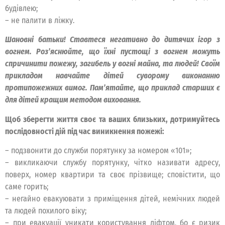
будівлею;
– не палити в ліжку.
Шановні батьки! Ставтеся негативно до дитячих ігор з
вогнем. Роз’яснюйте, що їхні пустощі з вогнем можуть
спричинити пожежу, загибель у вогні майна, та людей! Своїм
прикладом навчайте дітей суворому виконанню
протипожежних вимог. Пам’ятайте, що приклад старших є
для дітей кращим методом виховання.
Щоб зберегти життя своє та ваших близьких, дотримуйтесь
послідовності дій під час виникнення пожежі:
– подзвонити до служби порятунку за номером «101»;
– викликаючи службу порятунку, чітко називати адресу,
поверх, номер квартири та своє прізвище; сповістити, що
саме горить;
– негайно евакуювати з приміщення дітей, немічних людей
та людей похилого віку;
– при евакуації уникати користування ліфтом, бо є ризик