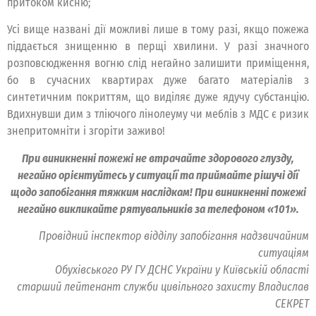
притоком кисню;
Усі вище названі дії можливі лише в тому разі, якщо пожежа
піддається знищенню в перщі хвилини. У разі значного
розповсюдження вогню слід негайно залишити приміщення,
бо в сучасних квартирах дуже багато матеріалів з
синтетичним покриттям, що виділяє дуже ядучу субстанцію.
Вдихнувши дим з тліючого лінолеуму чи меблів з МДС є ризик
знепритомніти і згоріти заживо!
При виникненні пожежі не втрачайте здорового глузду,
негайно орієнтуйтесь у ситуації та приймайте рішучі дії
щодо запобігання тяжким наслідкам! При виникненні пожежі
негайно викликайте рятувальників за телефоном «101».
Провідний інспектор відділу запобігання надзвичайним
ситуаціям
Обухівського РУ ГУ ДСНС України у Київській області
старший лейтенант служби цивільного захисту Владислав
СЕКРЕТ