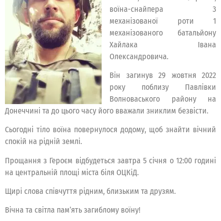
воїна-снайпера 3
механізованої роти 1
механізованого батальйону
Хайлака Івана
Олександровича.
Він загинув 29 жовтня 2022
року поблизу Павлівки
Волноваського району на
Донеччині та до цього часу його вважали зниклим безвісти.
Сьогодні тіло воїна повернулося додому, щоб знайти вічний
спокій на рідній землі.
Прощання з Героєм відбудеться завтра 5 січня о 12:00 годині
на центральній площі міста біля ОЦКіД.
Щирі слова співчуття рідним, близьким та друзям.
Вічна та світла пам’ять загиблому воїну!