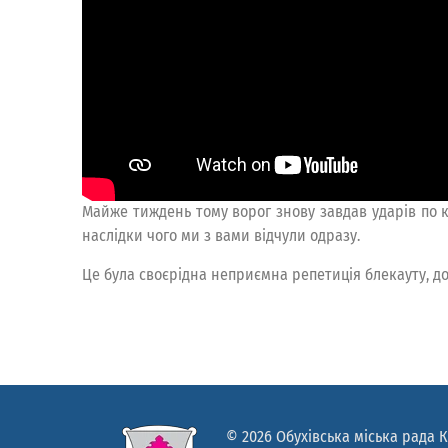
Майже тиждень тому ворог знову завдав ударів по к
наслідки чого ми з вами відчули одразу.
Це була своєрідна неприємна репетиція блекауту, до
© 2026 Обухівська міська рада К