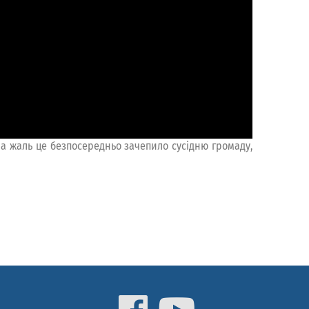
На жаль це безпосередньо зачепило сусідню громаду,