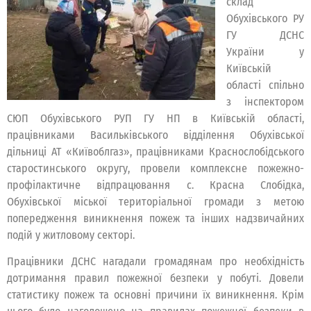
склад
Обухівського РУ
ГУ ДСНС
України у
Київській
області спільно
з інспектором
СЮП Обухівського РУП ГУ НП в Київській області,
працівниками Васильківського відділення Обухівської
дільниці АТ «Київоблгаз», працівниками Краснослобідського
старостинського округу, провели комплексне пожежно-
профілактичне відпрацювання с. Красна Слобідка,
Обухівської міської територіальної громади з метою
попередження виникнення пожеж та інших надзвичайних
подій у житловому секторі.
Працівники ДСНС нагадали громадянам про необхідність
дотримання правил пожежної безпеки у побуті. Довели
статистику пожеж та основні причини їх виникнення. Крім