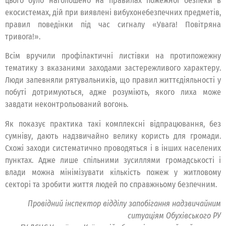
цього було наголошено на правилах пожежної безпеки в
екосистемах, дій при виявлені вибухонебезпечних предметів,
правил поведінки під час сигналу «Увага! Повітряна
тривога!».
Всім вручили профілактичні листівки на протипожежну
тематику з вказаними заходами застережливого характеру.
Люди запевняли рятувальників, що правил життєдіяльності у
побуті дотримуються, адже розуміють, якого лиха може
завдати неконтрольований вогонь.
Як показує практика такі комплексні відпрацювання, без
сумніву, дають надзвичайно велику користь для громади.
Схожі заходи систематично проводяться і в інших населених
пунктах. Адже лише спільними зусиллями громадськості і
влади можна мінімізувати кількість пожеж у житловому
секторі та зробити життя людей по справжньому безпечним.
Провідний інспектор відділу запобігання надзвичайним
ситуаціям Обухівського РУ