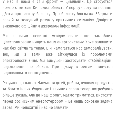
У нас із вами є свій фронт — цивільний. Це стосується
кожного жителя Київської області. У першу чергу ви повинні
дбати про власну безпеку. Про безпеку близьких. Зберігати
спокій та холодний розум у критичних ситуаціях. Довіряти
виключно офіційним джерелам інформації.
Ми з вами повинні усвідомлювати, що загарбник
цілеспрямовано нищить нашу енергосистему. Хоче залишити
нас без світла та тепла. Він намагається нас деморалізувати.
Так, ми з вами вже зіткнулися із проблемами
електропостачання. Ми вимушені застосувати стабілізаційні
відключення по області. При цьому в режимі нон-стоп
відновлювати пошкодження.
Розумію, що важко. Навчання дітей, робота, купівля продуктів
та багато інших буденних і звичних справ тепер потребують
більше зусиль. Але це наш фронт. Маємо триматися. Вистояти
перед російським енерготерором – це наша основна задача
зараз. Ми непохитні і нас не зламати.