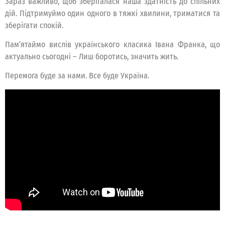
Зараз важливо, щоб зберігалася наша здатність до спільних
дій. Підтримуймо один одного в тяжкі хвилини, триматися та
зберігати спокій.
Пам’ятаймо вислів українського класика Івана Франка, що
актуально сьогодні – Лиш боротись, значить жить.
Перемога буде за нами. Все буде Україна.