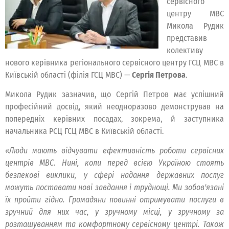
сервісного
центру МВС
Микола Рудик
представив
колективу
нового керівника регіонального сервісного центру ГСЦ МВС в
Київській області (філія ГСЦ МВС) —
Сергія Петрова
.
Микола Рудик зазначив, що Сергій Петров має успішний
професійний досвід, який неодноразово демонстрував на
попередніх керівних посадах, зокрема, й заступника
начальника РСЦ ГСЦ МВС в Київській області.
«Люди мають відчувати ефективність роботи сервісних
центрів МВС. Нині, коли перед всією Україною стоять
безпекові виклики, у сфері надання державних послуг
можуть поставати нові завдання і труднощі. Ми зобов’язані
їх пройти гідно. Громадяни повинні отримувати послуги в
зручний для них час, у зручному місці, у зручному за
розташуванням та комфортному сервісному центрі. Також