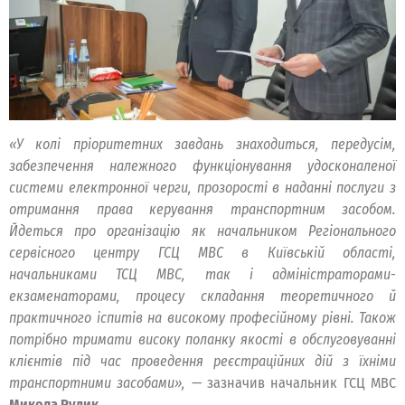
«У колі пріоритетних завдань знаходиться, передусім,
забезпечення належного функціонування удосконаленої
системи електронної черги, прозорості в наданні послуги з
отримання права керування транспортним засобом.
Йдеться про організацію як начальником Регіонального
сервісного центру ГСЦ МВС в Київській області,
начальниками ТСЦ МВС, так і адміністраторами-
екзаменаторами, процесу складання теоретичного й
практичного іспитів на високому професійному рівні. Також
потрібно тримати високу поланку якості в обслуговуванні
клієнтів під час проведення реєстраційних дій з їхніми
транспортними засобами»,
— зазначив начальник ГСЦ МВС
Микола Рудик
.