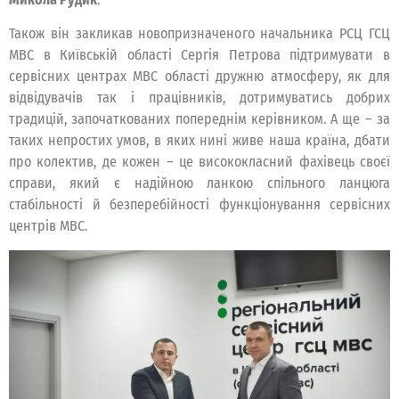
Також він закликав новопризначеного начальника РСЦ ГСЦ
МВС в Київській області Сергія Петрова підтримувати в
сервісних центрах МВС області дружню атмосферу, як для
відвідувачів так і працівників, дотримуватись добрих
традицій, започаткованих попереднім керівником. А ще – за
таких непростих умов, в яких нині живе наша країна, дбати
про колектив, де кожен – це висококласний фахівець своєї
справи, який є надійною ланкою спільного ланцюга
стабільності й безперебійності функціонування сервісних
центрів МВС.