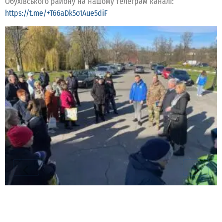
Обухівського району на нашому телеграм каналі:
https://t.me/+T66aDk5o1Aue5diF