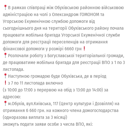
В рамках співпраці між Обухівською районною військовою
адміністрацією на чолі з Олександром ГОМОНОМ та
Угорською Екуменічною службою допомоги від
сьогоднішнього дня на території Обухівського району почала
працювати мобільна бригада Угорської Екуменічної служби
допомоги для реєстрації переселенців на отримання
фінансової допомоги у розмірі 6660 грн
Розпочали роботу з Богуславської територіальної громади,
де працюватиме мобільна бригада для реєстрації ВПО з 1 по 3
листопада.
Наступною громадою буде Обухівська, де в період
з 7 по 11 листопада включно
(з 10:00 до 17:00 з перервою на обід з 13:00 до 14:00) за
адресою:
м.Обухів, вул.Київська, 117 (Центр культури і Дозвілля) на
отримання 6 660 грн. на кожного члена домогосподарства
(одноразова виплата за 3 місяці)
зможуть подати заяви особи з числа ВПО, які: