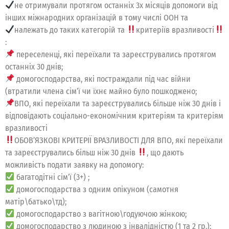
не отримували протягом останніх 3х місяців допомоги від
інших міжнародних організацій в тому числі ООН та
належать до таких категорій та
критеріїв вразливості
:
переселенці, які переїхали та зареєструвались протягом
останніх 30 днів;
домогосподарства, які постраждали під час війни
(втратили члена сім’ї чи їхнє майно було пошкоджено;
ВПО, які переїхали та зареєструвались більше ніж 30 днів і
відповідають соціально-економічним критеріям та критеріям
вразливості
ОБОВ’ЯЗКОВІ КРИТЕРІЇ ВРАЗЛИВОСТІ ДЛЯ ВПО, які переїхали
та зареєструвались більш ніж 30 днів
, що дають
можливість подати заявку на допомогу:
багатодітні сім’ї (3+) ;
домогосподарства з одним опікуном (самотня
матір\батько\тд);
домогосподарство з вагітною\годуючою жінкою;
домогосподарство з людиною з інвалідністю (1 та 2 гр.);