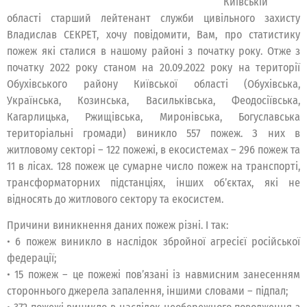
Київській
області старший лейтенант служби цивільного захисту
Владислав СЕКРЕТ, хочу повідомити, Вам, про статистику
пожеж які сталися в нашому районі з початку року. Отже з
початку 2022 року станом на 20.09.2022 року на території
Обухівського району Київської області (Обухівська,
Українська, Козинська, Васильківська, Феодосіївська,
Кагарлицька, Ржищівська, Миронівська, Богуславська
територіальні громади) виникло 557 пожеж. З них в
житловому секторі – 122 пожежі, в екосистемах – 296 пожеж та
11 в лісах. 128 пожеж це сумарне число пожеж на транспорті,
трансформаторних підстанціях, інших об’єктах, які не
відносять до житлового сектору та екосистем.
Причини виникнення даних пожеж різні. І так:
• 6 пожеж виникло в наслідок збройної агресієї російської
федерації;
• 15 пожеж – це пожежі пов’язані із навмисним занесенням
стороннього джерела запалення, іншими словами – підпал;