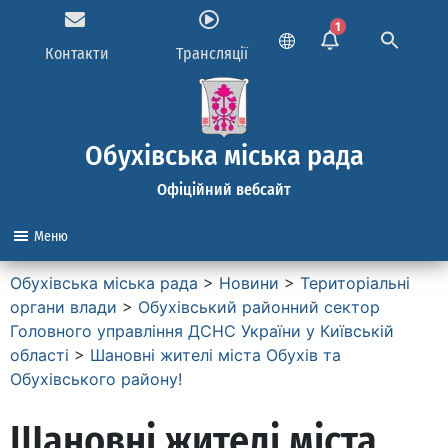
1
Контакти
Трансляції
Обухівська міська рада
Офіційний вебсайт
Меню
Обухівська міська рада
>
Новини
>
Територіальні
органи влади
>
Обухівський районний сектор
Головного управління ДСНС України у Київській
області
>
Шановні жителі міста Обухів та
Обухівського району!
Шановні жителі міста