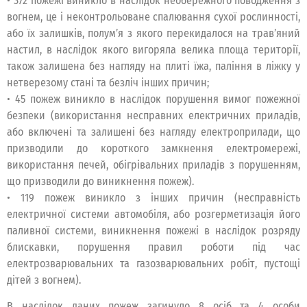
• 372 пожежі виникло в наслідок необережного поводження з
вогнем, це і неконтрольоване спалювання сухої рослинності,
або їх залишків, полум’я з якого перекидалося на трав’яний
настил, в наслідок якого вигоряла велика площа території,
також залишена без нагляду на плиті їжа, паління в ліжку у
нетверезому стані та безліч інших причин;
• 45 пожеж виникло в наслідок порушення вимог пожежної
безпеки (використання несправних електричних приладів,
або включені та залишені без нагляду електроприлади, що
призводили до короткого замкнення електромережі,
використання печей, обігрівальних приладів з порушенням,
що призводили до виникнення пожеж).
• 119 пожеж виникло з інших причин (несправність
електричної системи автомобіля, або розгерметизація його
паливної системи, виникнення пожежі в наслідок розряду
блискавки, порушення правил роботи під час
електрозварювальних та газозварювальних робіт, пустощі
дітей з вогнем).
В наслідок даних пожеж загинуло 8 осіб та 4 особи