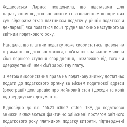
Ходаковська Лариса повідомила, що підставами для
нарахування податкової знижки із зазначенням конкретних
сум відображаються платником податку у річній податковій
декларації, яка подається по 31 грудня включно наступного за
звітним податкового року.
Нагадала, що платник податку може скористатись правом на
отримання податкової знижки, пов’язаної з навчанням члена
сім’ї першого ступеня споріднення, незалежно від того чи
одержує такий член сім’ї заробітну плату.
З метою використання права на податкову знижку достатньо
подати до податкового органу за місцем податкової адреси
(реєстрації) декларацію про майновий стан і доходи та копії
підтверджуючих документів.
Відповідно до п.п. 166.2.1 п.166.2 ст.166 ПКУ, до податкової
знижки включаються фактично здійснені протягом звітного
податкового року платником податку витрати, підтверджені