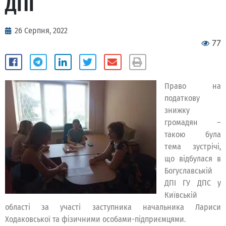
ДПІ
26 Серпня, 2022
77
Право на
податкову
знижку
громадян –
такою була
тема зустрічі,
що відбулася в
Богуславській
ДПІ ГУ ДПС у
Київській
області за участі заступника начальника Лариси
Ходаковської та фізичними особами-підприємцями.