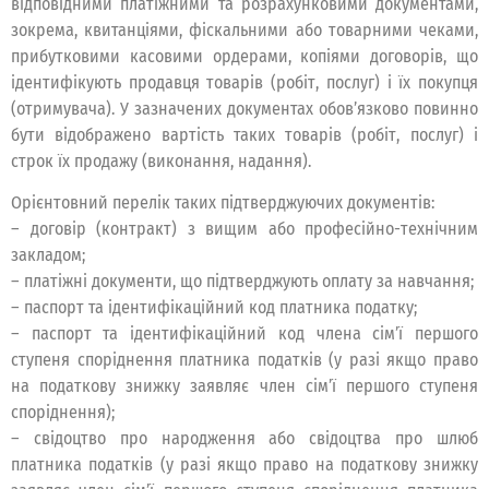
відповідними платіжними та розрахунковими документами,
зокрема, квитанціями, фіскальними або товарними чеками,
прибутковими касовими ордерами, копіями договорів, що
ідентифікують продавця товарів (робіт, послуг) і їх покупця
(отримувача). У зазначених документах обов’язково повинно
бути відображено вартість таких товарів (робіт, послуг) і
строк їх продажу (виконання, надання).
Орієнтовний перелік таких підтверджуючих документів:
– договір (контракт) з вищим або професійно-технічним
закладом;
– платіжні документи, що підтверджують оплату за навчання;
– паспорт та ідентифікаційний код платника податку;
– паспорт та ідентифікаційний код члена сім’ї першого
ступеня споріднення платника податків (у разі якщо право
на податкову знижку заявляє член сім’ї першого ступеня
споріднення);
– свідоцтво про народження або свідоцтва про шлюб
платника податків (у разі якщо право на податкову знижку