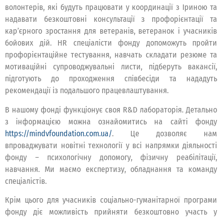
волонтерів, які будуть працювати у координації з Іриною та
надавати безкоштовні консультації з профорієнтації та
кар’єрного зростання для ветеранів, ветеранок і учасників
бойових дій. HR спеціалісти фонду допоможуть пройти
профорієнтаційне тестування, навчать складати резюме та
мотиваційні супроводжувальні листи, підберуть вакансії,
підготують до проходження співбесіди та нададуть
рекомендації із подальшого працевлаштування.
В нашому фонді функціонує своя R&D лабораторія. Детально
з інформацією можна ознайомитись на сайті фонду
https://mindvfoundation.com.ua/
. Це дозволяє нам
впроваджувати новітні технології у всі напрямки діяльності
фонду – психологічну допомогу, фізичну реабілітації,
навчання. Ми маємо експертизу, обладнання та команду
спеціалістів.
Крім цього для учасників соціально-гуманітарної програми
фонду діє можливість прийняти безкоштовно участь у