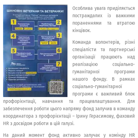
Особлива увага приділяється
постраждалих із важкими
пораненнями та втратою
кінцівок.
Команда волонтерів, різні
спеціалісти та партнерські
організації працюють над
реалізацією соціально-
гуманітарної програми
нашого фонду. В рамках
соціально-гуманітарної
програми є важливий блок
профорієнтації, навчання та працевлаштування. Для
забезпечення роботи цього напряму фонд залучив в команду
координатора з профорієнтації – Ірину Герасимову, фаховий
HR з досвідом роботи в цій галузі.
На даний момент фонд активно залучає у комінду HR