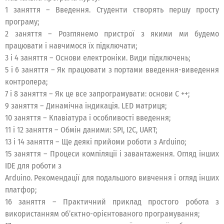
1 заняття – Введення. Студенти створять першу просту
програму;
2 заняття – Розглянемо пристрої з якими ми будемо
працювати і навчимося їх підключати;
3 і 4 заняття – Основи електроніки. Види підключень;
5 і 6 заняття – Як працювати з портами введення-виведення
контролера;
7 і 8 заняття – Як це все запрограмувати: основи С ++;
9 заняття – Динамічна індикація. LED матриця;
10 заняття – Клавіатура і особливості введення;
11 і 12 заняття – Обмін даними: SPI, І2С, UART;
13 і 14 заняття – Ще деякі прийоми роботи з Arduino;
15 заняття – Процеси компіляції і завантаження. Огляд інших
IDE для роботи з
Arduino. Рекомендації для подальшого вивчення і огляд інших
платфор;
16 заняття – Практичний приклад простого робота з
використанням об’єктно-орієнтованого програмування;