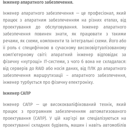
Інженер апаратного забезпечення.
Інженер апаратного забезпечення — це професіонал, який
працює з апаратним забезпеченням на різних етапах, від
проектування до обслуговування. Інженер апаратного
забезпечення повинен знати, як працювати з такими
речами, як схеми, компоненти та інтегральні схеми. Його або
її роль є специфічною в сучасному високовіртуалізованому
комп’ютерному світі: апаратний інженер відповідає за
фізичну «нутрощі» IT-системи, з чого б вона не складалася:
від серверів до RAID або носія даних, від ПЛК до апаратного
забезпечення маршрутизації – апаратного забезпечення,
інженер турбується про фізичну електроніку.
Інженер САПР
Інженер САПР — це висококваліфікований технік, який
працює з програмним забезпеченням автоматизованого
проектування (САПР). У цій кар’єрі ви спеціалізуються на
проектуванні складних будівель, машин і навіть автомобілів