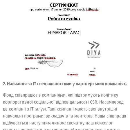
2. Навчання за IT спеціальностями у партнерських компаніях.
Фонд співпрацює з компаніями, які підтримують політику
корпоративної соціальної відповідальності CSR. Насамперед
це компанії з IT галузі. Такі компанії мають свої внутрішні
навчальні програми, викладачів та менторів. Наша співпраця
відбувається наступним чином: спочатку наш психолог
починає працювати з ветераном або ветеранкою з метою