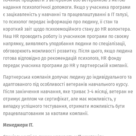
надання психологічної допомоги. Якщо у учасника програми
є зацікавленість у навчанні та працевлаштуванні в IT галузі,
то психолог передає інформацію про людину, її стан та
короткий звіт щодо психоемоційного стану до HR волонтера.
Наш HR проводить роботу із учасником програми по своєму
напрямку, виявляють уподобання людини по спеціалізації,
обговорюють можливості розвитку. Після цього, якщо людина
готова відповідно до рекомендацій психолога, HR фонду
передає учасника програми до HR у партнерській компанії.
Партнерська компанія долучає людину до індивідуального та
адаптованого під особливості ветеранів навчального курсу.
Після закінчення навчання, яке триває 3-4 місяці, ветеран не
отримує диплом чи сертифікат, але має можливість, у
випадку успішного тестування, отримати можливість бути
працевлаштованим за квотами компанії.
Менеджери IT.