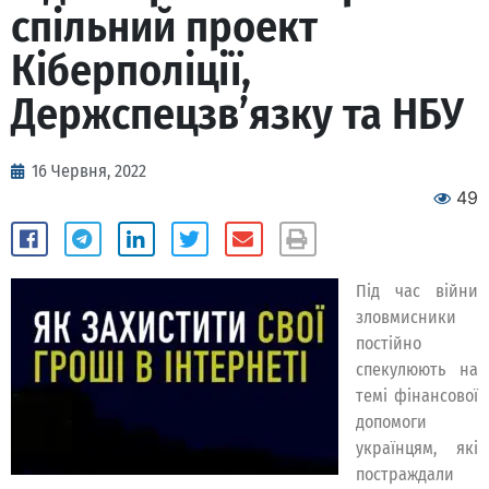
спільний проект
Кіберполіції,
Держспецзв’язку та НБУ
16 Червня, 2022
49
Під час війни
зловмисники
постійно
спекулюють на
темі фінансової
допомоги
українцям, які
постраждали