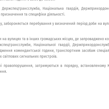
, Держспецтрансслужба, Національна гвардія, Держприкордонс
 призначення та специфіки діяльності.
у, забороняється перебування у визначений період доби на вули
 на вулицях та в інших громадських місцях, де запроваджено к
пецтрансслужби, Національної гвардії, Держприкордонслужби
адження комендантської години, транспортним засобам спеціа
х світлових сигнальних пристроїв.
вні правопорушення, затримуються в порядку, встановленому
ння.