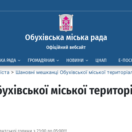
Обухівська міська рада
Офіційний вебсайт
ЬКА РАДА
ГРОМАДЯНАМ
НОВИНИ
ЦНАП
Е-ПОС
іста
>
Шановні мешканці Обухівської міської територіа
хівської міської територ
ської години з 23:00 до 05:00!!!