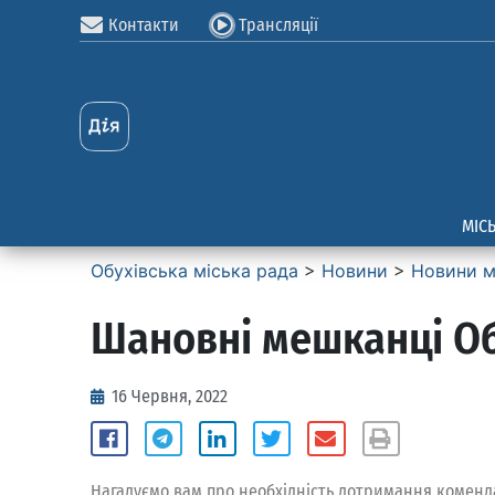
Контакти
Трансляції
МІС
Обухівська міська рада
>
Новини
>
Новини м
Шановні мешканці Обу
16 Червня, 2022
Нагадуємо вам про необхідність дотримання комендант