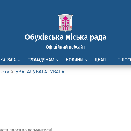
Обухівська міська рада
Офіційний вебсайт
ЬКА РАДА
ГРОМАДЯНАМ
НОВИНИ
ЦНАП
Е-ПОС
іста
>
УВАГА! УВАГА! УВАГА!
міста просимо долучитися!