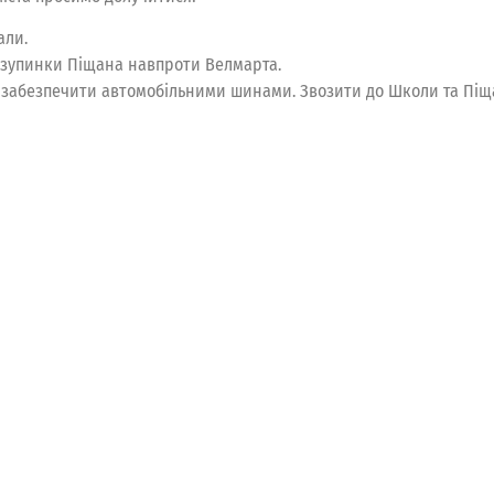
али.
о зупинки Піщана навпроти Велмарта.
забезпечити автомобільними шинами. Звозити до Школи та Піщан