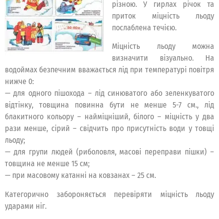
різною. У гирлах річок та
приток міцність льоду
послаблена течією.
Міцність льоду можна
визначити візуально. На
водоймах безпечним вважається лід при температурі повітря
нижче 0:
— для одного пішохода – лід синюватого або зеленкуватого
відтінку, товщина повинна бути не менше 5-7 см., лід
блакитного кольору – найміцніший, білого – міцність у два
рази менше, сірий – свідчить про присутність води у товщі
льоду;
— для групи людей (риболовля, масові переправи пішки) –
товщина не менше 15 см;
— при масовому катанні на ковзанах – 25 см.
Категорично забороняється перевіряти міцність льоду
ударами ніг.