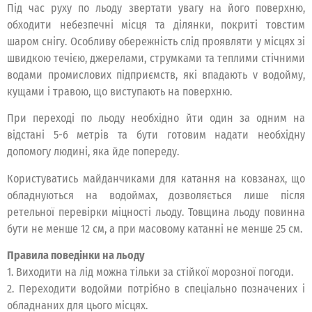
Під час руху по льоду звертати увагу на його поверхню,
обходити небезпечні місця та ділянки, покриті товстим
шаром снігу. Особливу обережність слід проявляти у місцях зі
швидкою течією, джерелами, струмками та теплими стічними
водами промислових підприємств, які впадають v водойму,
кущами і травою, що виступають на поверхню.
При переході по льоду необхідно йти один за одним на
відстані 5-6 метрів та бути готовим надати необхідну
допомогу людині, яка йде попереду.
Користуватись майданчиками для катання на ковзанах, що
обладнуються на водоймах, дозволяється лише після
ретельної перевірки міцності льоду. Товщина льоду повинна
бути не менше 12 см, а при масовому катанні не менше 25 см.
Правила поведінки на льоду
1. Виходити на лід можна тільки за стійкої морозної погоди.
2. Переходити водойми потрібно в спеціально позначених і
обладнаних для цього місцях.