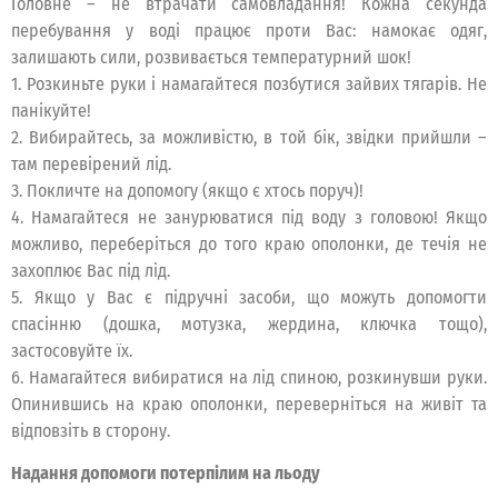
Головне – не втрачати самовладання! Кожна секунда
перебування у воді працює проти Вас: намокає одяг,
залишають сили, розвивається температурний шок!
1. Розкиньте руки і намагайтеся позбутися зайвих тягарів. Не
панікуйте!
2. Вибирайтесь, за можливістю, в той бік, звідки прийшли –
там перевірений лід.
3. Покличте на допомогу (якщо є хтось поруч)!
4. Намагайтеся не занурюватися під воду з головою! Якщо
можливо, переберіться до того краю ополонки, де течія не
захоплює Вас під лід.
5. Якщо у Вас є підручні засоби, що можуть допомогти
спасінню (дошка, мотузка, жердина, ключка тощо),
застосовуйте їх.
6. Намагайтеся вибиратися на лід спиною, розкинувши руки.
Опинившись на краю ополонки, переверніться на живіт та
відповзіть в сторону.
Надання допомоги потерпілим на льоду