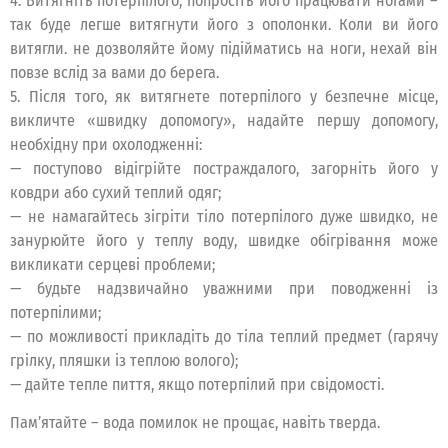
4. Витягніть потерпілого, попросіть його працювати ногами –
так буде легше витягнути його з ополонки. Коли ви його
витягли. не дозволяйте йому підійматись на ноги, нехай він
повзе вслід за вами до берега.
5. Після того, як витягнете потерпілого у безпечне місце,
викличте «швидку допомогу», надайте першу допомогу,
необхідну при охолодженні:
— поступово відігрійте постраждалого, загорніть його у
ковдри або сухий теплий одяг;
— не намагайтесь зігріти тіло потерпілого дуже швидко, не
занурюйте його у теплу воду, швидке обігрівання може
викликати серцеві проблеми;
— будьте надзвичайно уважними при поводженні із
потерпілими;
— по можливості прикладіть до тіла теплий предмет (гарячу
грілку, пляшки із теплою волого);
— дайте тепле пиття, якщо потерпілий при свідомості.
Пам’ятайте – вода помилок не прощає, навіть тверда.