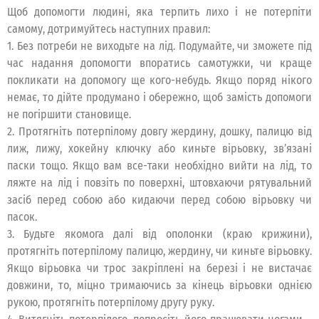
Щоб допомогти людині, яка терпить лихо і не потерпіти
самому, дотримуйтесь наступних правил:
1. Без потреби не виходьте на лід. Подумайте, чи зможете під
час надання допомогти впоратись самотужки, чи краще
покликати на допомогу ще кого-небудь. Якщо поряд нікого
немає, то дійте продумано і обережно, щоб замість допомоги
не погіршити становище.
2. Протягніть потерпілому довгу жердину, дошку, палицю від
лиж, лижу, хокейну ключку або киньте вірьовку, зв’язані
паски тощо. Якщо вам все-таки необхідно вийти на лід, то
ляжте на лід і повзіть по поверхні, штовхаючи рятувальний
засіб перед собою або кидаючи перед собою вірьовку чи
пасок.
3. Будьте якомога далі від ополонки (краю крижини),
протягніть потерпілому палицю, жердину, чи киньте вірьовку.
Якщо вірьовка чи трос закріплені на березі і не вистачає
довжини, то, міцно тримаючись за кінець вірьовки однією
рукою, протягніть потерпілому другу руку.