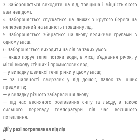
3. Забороняється виходити на лід, товщина і міцність якого
вам невідомі.
4. Забороняється спускатися на лижах з крутого берега на
неперевірений на міцність і товщину лід.
5. Забороняється збиратися на льоду великими групами в
одному місці.
6. Забороняється виходити на лід за таких умов:
— якщо поруч теплі потоки води, в місці з’єднання річок, у
місці виходу стічних і промислових вод;
— у випадку швидкої течії річки у цьому місці;
— за наявності вмерзлих у лід дошок, палок та інших
предметів;
— у випадку різного забарвлення льоду;
— під час весняного розтавання снігу та льоду, а також
сильного перепаду температури під час весняного
потепління.
Дії у разі потрапляння під лід