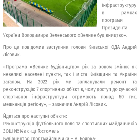
інфраструктуру
в рамках
програми
Президента
України Володимира Зеленського «Велике будівництво».
Про це повідомив заступник голови Київської ОДА Андрій
Лісовик.
«Програма «Велике будівництво» рік за роком змінює як
невеликі населені пункти, так і міста Київщини та України
загалом. На 2022 рік ми запланували ремонт та
реконструкцію 7 спортивних об‘єктів, чому доступ до сучасної
спортивної інфраструктури отримають понад 60 тис.
мешканців регіону», – зазначив Андрій Лісовик.
Йдеться про наступні об‘єкти:
Реконструкція футбольного поля та спортивних майданчиків
ЗОШ №14в с-щі Гостомель
Будівництво спортмайданчика – м. Боярка;