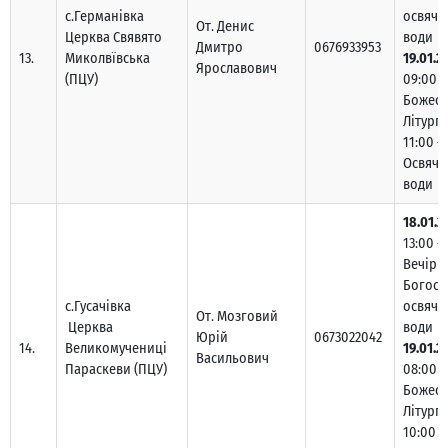
с.Германівка
освяче
От. Денис
Церква Свявято
води
Дмитро
0676933953
13.
Миколвївська
19.01.2
Ярославович
(ПЦУ)
09:00 –
Божест
Літургі
11:00 –
Освяче
води
18.01.2
13:00 –
Вечірн
Богосл
с.Гусачівка
освяче
От. Мозговий
Церква
води
Юрій
0673022042
14.
Великомучениці
19.01.2
Васильович
Параскеви (ПЦУ)
08:00 –
Божест
Літургі
10:00 –