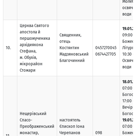
Молебе
освяче
води
Церква Святого
19.01.2
апостола й
Священник,
09:00 
першомученика
отець
Божест
архідиякона
10.
Костянтин
0457270045
Літургі
Стефана,
Мадзяновський
0674427705
10:30 –
м. Обухів,
Благочинний
Освяче
мікрорайон
води
Стожари
18.01.2
07:00 –
Богосл
17:00 –
Вечірн
Нещерівський
Богосл
Спасо-
настоятель
19.01.2
Преображенський
Єпископ Іона
07:00 –
монастир,
Черепанов
098
Божест
11.