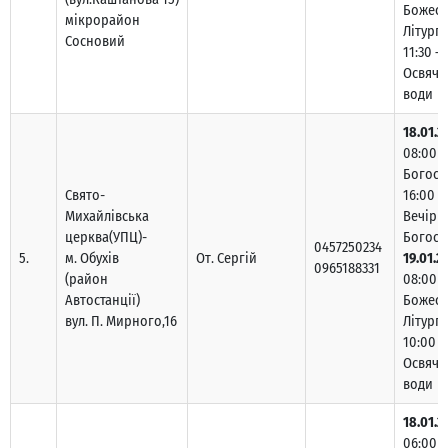
Божест
мікрорайон
Літургі
Сосновий
11:30 –
Освяче
води
18.01.2
08:00 –
Богосл
Свято-
16:00 –
Михайлівська
Вечірн
церква(УПЦ)-
Богосл
0457250234
5.
м. Обухів
От. Сергій
19.01.2
0965188331
(район
08:00 –
Автостанції)
Божест
вул. П. Мирного,16
Літургі
10:00 –
Освяче
води
18.01.2
06:00 –