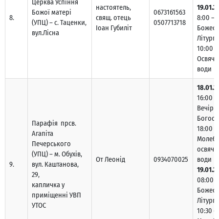
Церква Успіння
настоятель,
19.01.2
Божої матері
0673161563
8.
свящ. отець
8:00 –
(УПЦ) – с. Таценки,
0507713718
Іоан Губиліт
Божест
вул.Лісна
Літургі
10:00 –
Освяче
води
18.01.2
16:00 –
Вечірн
Богосл
Парафія прсв.
18:00 –
Агапіта
Молебе
Печерського
освяче
(УПЦ) – м. Обухів,
От Леонід
0934070025
води
9.
вул. Каштанова,
19.01.2
29,
08:00 –
капличка у
Божест
приміщенні УВП
Літургі
УТОС
10:30 –