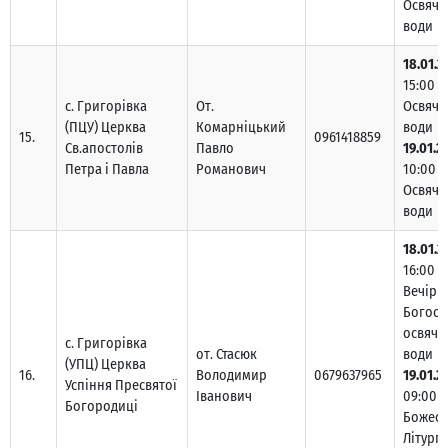
Освяче
води
18.01.2
15:00 –
с. Григорівка
От.
Освяче
(ПЦУ) Церква
Комарніцький
води
15.
0961418859
Св.апостолів
Павло
19.01.2
Петра і Павла
Романович
10:00 –
Освяче
води
18.01.2
16:00 –
Вечірн
Богосл
освяче
с. Григорівка
от. Стасюк
води
(УПЦ) Церква
16.
Володимир
0679637965
19.01.2
Успіння Пресвятої
Іванович
09:00 –
Богородиці
Божест
Літургі