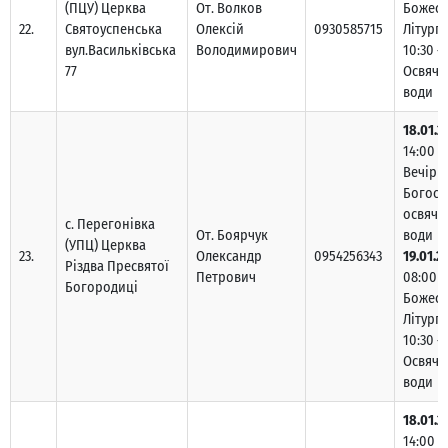
(ПЦУ) Церква
От. Волков
Божест
22.
Святоуспенська
Олексій
0930585715
Літургі
вул.Васильківська
Володимирович
10:30 –
77
Освяче
води
18.01.2
14:00 –
Вечірн
Богосл
освяче
с. Перегонівка
От. Боярчук
води
(УПЦ) Церква
23.
Олександр
0954256343
19.01.2
Різдва Пресвятої
Петрович
08:00 –
Богородиці
Божест
Літургі
10:30 –
Освяче
води
18.01.2
14:00 –