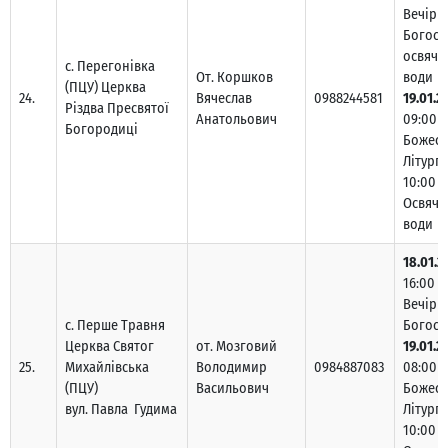
Вечірн
Богосл
освяче
с. Перегонівка
От. Коршков
води
(ПЦУ) Церква
24.
Вячеслав
0988244581
19.01.2
Різдва Пресвятої
Анатольович
09:00 –
Богородиці
Божест
Літургі
10:00 –
Освяче
води
18.01.2
16:00 –
Вечірн
с. Перше Травня
Богосл
Церква Святог
от. Мозговий
19.01.2
25.
Михайлівська
Володимир
0984887083
08:00 –
(ПЦУ)
Васильович
Божест
вул. Павла Гудима
Літургі
10:00 –