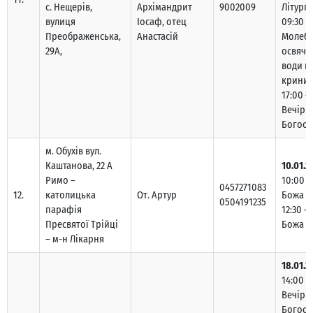
с. Нещерів,
Архімандрит
9002009
Літургі
вулиця
Іосаф, отец
09:30 –
Преображенська,
Анастасій
Молебе
29А,
освяче
води н
криниц
17:00 –
Вечірн
Богосл
м. Обухів вул.
Каштанова, 22 А
10.01.2
Римо –
10:00 –
0457271083
12.
католицька
От. Артур
Божа
0504191235
парафія
12:30 –
Пресвятої Трійці
Божа
– м-н Лікарня
18.01.2
14:00 –
Вечірн
Богосл