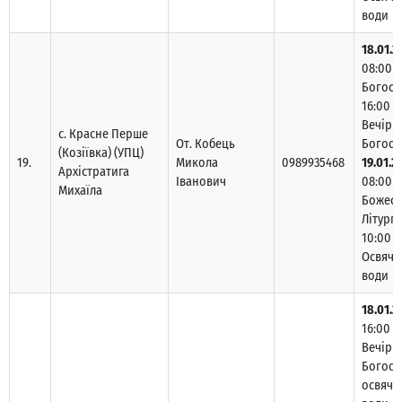
води
18.01.2
08:00 –
Богосл
16:00 –
Вечірн
с. Красне Перше
От. Кобець
Богосл
(Козіївка) (УПЦ)
19.
Микола
0989935468
19.01.2
Архістратига
Іванович
08:00 –
Михаїла
Божест
Літургі
10:00 –
Освяче
води
18.01.2
16:00 –
Вечірн
Богосл
освяче