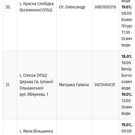
води
с. Красна Слобідка
20.
От. Олександр
0681000210
19.01.2
(Безіменне) (УПЦ)
08:00 –
Божест
Літургі
11:30 –
Освяче
води
18.01.2
18:00 –
Вечірн
с. Степок (УПЦ)
Богосл
Церква Св. Іуліанії
освяче
21.
Матушка Галина
0672494037
Ольшанської
води
вул. Яблунева, 1
19.01.2
13:00 –
Освяче
води
19.01.2
с. Мала Вільшанка
09:00 –