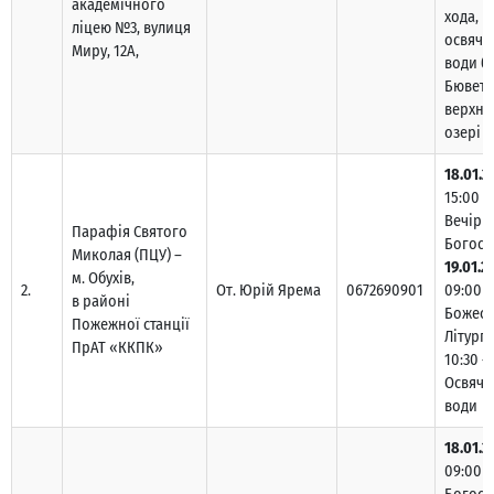
академічного
хода,
ліцею №3, вулиця
освяче
Миру, 12А,
води б
Бювету 
верхнь
озері
18.01.2
15:00 –
Вечірн
Парафія Святого
Богосл
Миколая (ПЦУ) –
19.01.2
м. Обухів,
2.
От. Юрій Ярема
0672690901
09:00 
в районі
Божест
Пожежної станції
Літургі
ПрАТ «ККПК»
10:30 –
Освяче
води
18.01.2
09:00 –