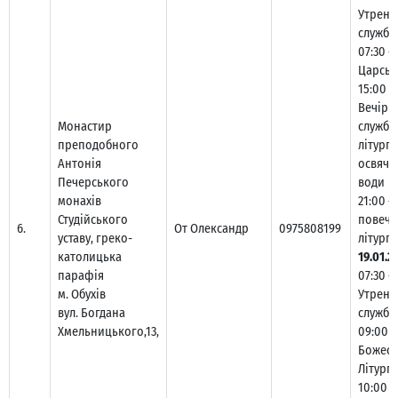
Утренн
служба
07:30 –
Царськ
15:00 –
Вечірн
Монастир
служба,
преподобного
літургі
Антонія
освяче
Печерського
води
монахів
21:00 –
Студійського
повечір
6.
От Олександр
0975808199
уставу, греко-
літургі
католицька
19.01.2
парафія
07:30 –
м. Обухів
Утренн
вул. Богдана
служба
Хмельницького,13,
09:00 –
Божест
Літургі
10:00 –