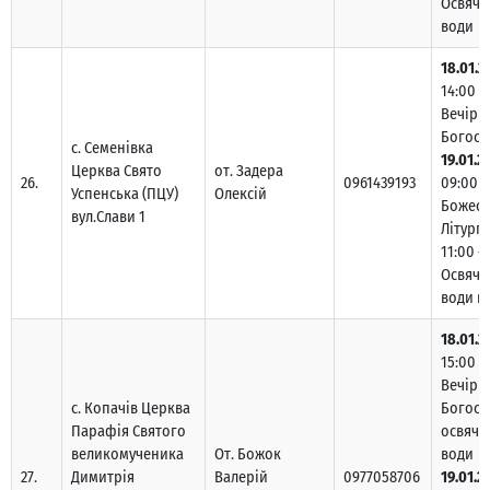
Освяче
води
18.01.2
14:00 –
Вечірн
Богосл
с. Семенівка
19.01.2
Церква Свято
от. Задера
26.
0961439193
09:00 –
Успенська (ПЦУ)
Олексій
Божест
вул.Слави 1
Літургі
11:00 –
Освяче
води п
18.01.2
15:00 –
Вечірн
с. Копачів Церква
Богосл
Парафія Святого
освяче
великомученика
От. Божок
води
27.
Димитрія
Валерій
0977058706
19.01.2