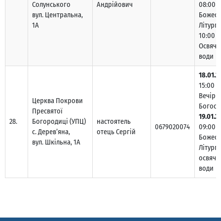
Солунського
Андрійович
08:00 –
вул. Центральна,
Божест
1А
Літургі
10:00 –
Освяче
води
18.01.2
15:00 –
Вечірн
Церква Покрови
Богосл
Пресвятої
19.01.2
28.
Богородиці (УПЦ)
настоятель
0679020074
09:00 –
с. Дерев’яна,
отець Сергій
Божест
вул. Шкільна, 1А
Літургі
освяче
води