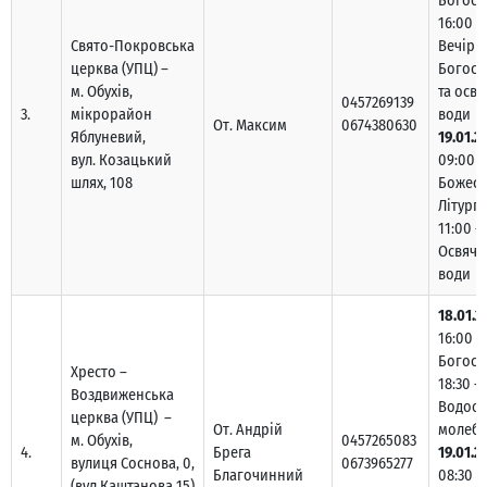
Богосл
16:00 –
Свято-Покровська
Вечірн
церква (УПЦ) –
Богосл
м. Обухів,
та осв
0457269139
3.
мікрорайон
води
От. Максим
0674380630
Яблуневий,
19.01.2
вул. Козацький
09:00 –
шлях, 108
Божест
Літургі
11:00 –
Освяче
води
18.01.2
16:00 -
Богосл
Хресто –
18:30 –
Воздвиженська
Водоос
церква (УПЦ) –
От. Андрій
молебе
м. Обухів,
0457265083
4.
Брега
19.01.2
вулиця Соснова, 0,
0673965277
Благочинний
08:30 –
(вул.Каштанова 15)