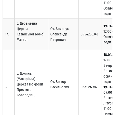
11:00 –
Освяче
води
с. Деремезна
19.01.2
Церква
От. Боярчук
12:00 –
17.
Казанської Божої
Олександр
0954256343
Освяче
Матері
Петрович
води
18.01.2
17:00 –
Вечірн
Богосл
с. Долина
освяче
(Макарівка)
От. Віктор
води
Церква Покрови
18.
Васильович
0671297382
19.01.2
Пресвятої
09:00 –
Богородиці
Божест
Літургі
11:00 –
Освяче