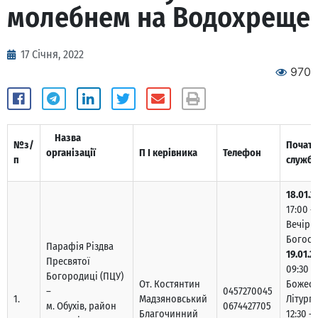
молебнем на Водохреще
17 Січня, 2022
970
Назва
№з/
Почато
організації
П І керівника
Телефон
п
служб
18.01.2
17:00 –
Вечірн
Богосл
Парафія Різдва
19.01.2
Пресвятої
09:30 –
Богородиці (ПЦУ)
От. Костянтин
Божест
–
0457270045
1.
Мадзяновський
Літургі
м. Обухів, район
0674427705
Благочинний
12:30 –