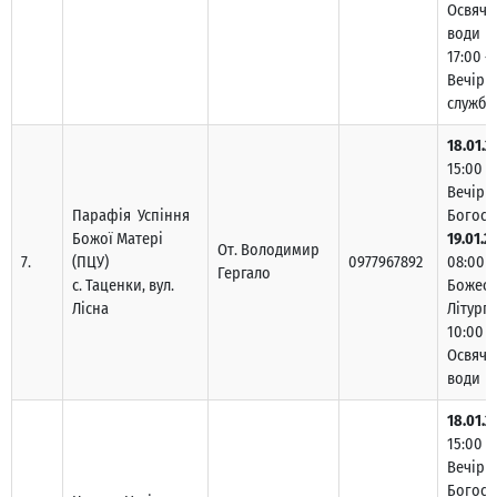
Освяче
води
17:00 –
Вечірн
служба
18.01.2
15:00 –
Вечірн
Парафія Успіння
Богосл
Божої Матері
19.01.2
От. Володимир
7.
(ПЦУ)
0977967892
08:00 –
Гергало
с. Таценки, вул.
Божест
Лісна
Літургі
10:00 –
Освяче
води
18.01.2
15:00 –
Вечірн
Богосл