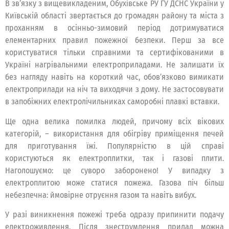
В зв’язку з вищевикладеним, Обухівське РУ ГУ ДСНС України у
Київській області звертається до громадян району та міста з
проханням в осінньо-зимовий період дотримуватися
елементарних правил пожежної безпеки. Перш за все
користуватися тільки справними та сертифікованими в
Україні нагрівальними електроприладами. Не залишати їх
без нагляду навіть на короткий час, обов’язково вимикати
електроприлади на ніч та виходячи з дому. Не застосовувати
в запобіжних електролічильниках саморобні плавкі вставки.
Ще одна велика помилка людей, причому всіх вікових
категорій, – використання для обігріву приміщення печей
для приготування їжі. Популярністю в цій справі
користуються як електроплитки, так і газові плити.
Наголошуємо: це суворо заборонено! У випадку з
електроплитою може статися пожежа. Газова піч більш
небезпечна: ймовірне отруєння газом та навіть вибух.
У разі виникнення пожежі треба одразу припинити подачу
електроживлення. Після знеструмлення прилад можна