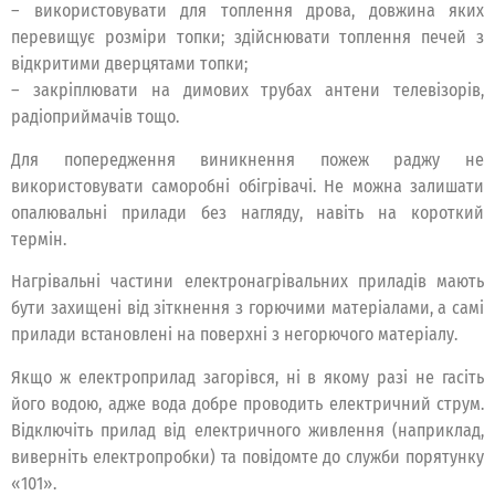
– використовувати для топлення дрова, довжина яких
перевищує розміри топки; здійснювати топлення печей з
відкритими дверцятами топки;
– закріплювати на димових трубах антени телевізорів,
радіоприймачів тощо.
Для попередження виникнення пожеж раджу не
використовувати саморобні обігрівачі. Не можна залишати
опалювальні прилади без нагляду, навіть на короткий
термін.
Нагрівальні частини електронагрівальних приладів мають
бути захищені від зіткнення з горючими матеріалами, а самі
прилади встановлені на поверхні з негорючого матеріалу.
Якщо ж електроприлад загорівся, ні в якому разі не гасіть
його водою, адже вода добре проводить електричний струм.
Відключіть прилад від електричного живлення (наприклад,
виверніть електропробки) та повідомте до служби порятунку
«101».