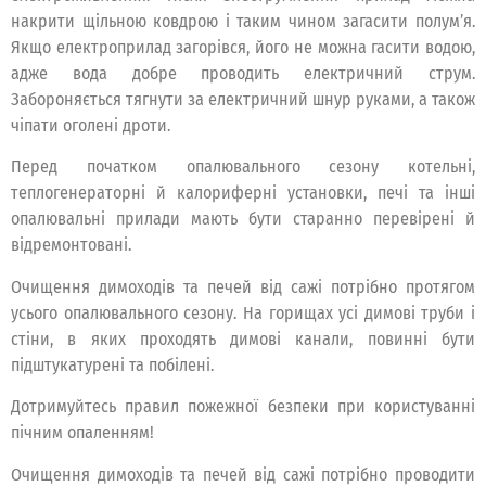
накрити щільною ковдрою і таким чином загасити полум’я.
Якщо електроприлад загорівся, його не можна гасити водою,
адже вода добре проводить електричний струм.
Забороняється тягнути за електричний шнур руками, а також
чіпати оголені дроти.
Перед початком опалювального сезону котельні,
теплогенераторні й калориферні установки, печі та інші
опалювальні прилади мають бути старанно перевірені й
відремонтовані.
Очищення димоходів та печей від сажі потрібно протягом
усього опалювального сезону. На горищах усі димові труби і
стіни, в яких проходять димові канали, повинні бути
підштукатурені та побілені.
Дотримуйтесь правил пожежної безпеки при користуванні
пічним опаленням!
Очищення димоходів та печей від сажі потрібно проводити