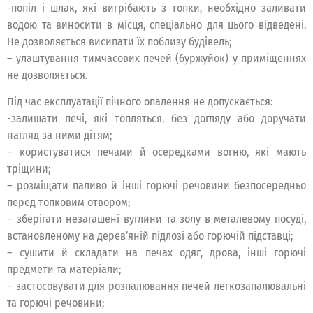
-попіл і шлак, які вигрібають з топки, необхідно заливати
водою та виносити в місця, спеціально для цього відведені.
Не дозволяється висипати їх поблизу будівель;
– улаштування тимчасових печей (буржуйок) у приміщеннях
не дозволяється.
Під час експлуатації пічного опалення не допускається:
-залишати печі, які топляться, без догляду або доручати
нагляд за ними дітям;
– користуватися печами й осередками вогню, які мають
тріщини;
– розміщати паливо й інші горючі речовини безпосередньо
перед топковим отвором;
– зберігати незагашені вуглини та золу в металевому посуді,
встановленому на дерев’яній підлозі або горючій підставці;
– сушити й складати на печах одяг, дрова, інші горючі
предмети та матеріали;
– застосовувати для розпалювання печей легкозапалювальні
та горючі речовини;