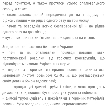
перед початком, а також протягом усього опалювального
сезону, а саме:
– опалювальних печей періодичної дії на твердому та
рідкому паливі – не рідше одного разу на три місяця;
– печей та осередків вогню безперервної дії – не рідше
одного разу на два місяця;
– кухонних плит та кип’ятильників – один раз на місяць.
Згідно правил пожежної безпеки в Україні:
– печі та ін. опалювальні прилади повинні мати
протипожежні розділки від горючих конструкцій, що
відповідають вимогам будівельних норм;
– підлога з горючих матеріалів повинна захищатися
металевим листом розміром 0,7×0,5 м, що розташовується
своїм довгим боком вздовж печі;
– на горищах усі димові труби і стіни, в яких проходять
димові канали, повинні бути проштукатурені та побілені;
– димові труби будівель з покрівлями з горючих матеріалів
повинні бути обладнані надійними іскрогасниками;