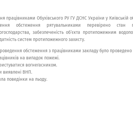
дня працівниками Обухівського РУ ГУ ДСНС України у Київській 
дення обстеження рятувальниками перевірено стан п
огосподарства, забезпеченість об’єкта протипожежним водопо
датність систем протипожежного захисту.
проведення обстеження з працівниками закладу було проведено 
рацівників на випадок пожежі.
ористуватися вогнегасником.
ри виявлені ВНП.
ила поведінки на льоду.