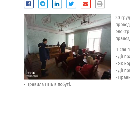
30 гру
прове
електр
працез
Після 
• Дії п
• Як к
• Дії п
• Прав
• Правила ППБ в побуті.