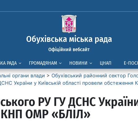
Обухівська міська рада
Офіційний вебсайт
ЬКА РАДА
ГРОМАДЯНАМ
НОВИНИ
ЦНАП
Е-ПОС
альні органи влади
>
Обухівський районний сектор Голо
ДСНС України у Київській області провели обстеження
ького РУ ГУ ДСНС України 
 КНП ОМР «БЛІЛ»