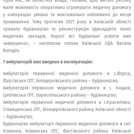
«Для нас, як областної влади, головне, щоб жителі регоіну
мали можливість оперативно отримувати медичну допомогу
у найкращих умовах та максимально наближено до місця
проживання. Тому протягом 2021 року в Київській області
тривало будівництво та реконструкція одинадцяти таких
медичних закладів. Наразі всі будівельні роботи вже
завершено», – наголосив голова Київської ОДА Василь
Володін.
7 амбулаторій вже введено в експлуатацію:
Амбулаторія первинної медичної допомоги в с.Фурси,
Фурсівська ОТГ, Білоцерківського району – будівництво;
Амбулаторія первинної медичної допомоги в с. Хоцьки,
Циблівська ОТГ, Бориспільського району – будівництво;
Амбулаторія первинної медичної допомоги в с.Красилівка,
Ставищенська ОТГ, Білоцерківського району Київської області
– будівництво;
Будівництво амбулаторії первинної медичної допомоги в смт
Кожанка, Кожанська ОТГ, Фастівського району Київської