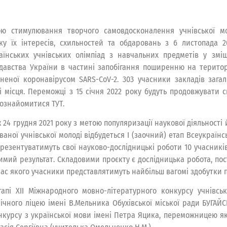
ю стимулювання творчого самовдосконалення учнівської мо
ку їх інтересів, схильностей та обдаровань з 6 листопада 2
аїнських учнівських олімпіад з навчальних предметів у зм
давства України в частині запобігання поширенню на територі
неної коронавірусом SARS-CoV-2. 303 учасники закладів загал
і місця. Переможці з 15 січня 2022 року будуть продовжувати св
ознайомитися ТУТ.
 24 грудня 2021 року з метою популяризації наукової діяльності
ваної учнівської молоді відбудеться І (заочний) етап Всеукраїн
презентуватимуть свої науково-дослідницькі роботи 10 учасників 
имий результат. Складовими проєкту є дослідницька робота, пос
 час якого учасники представлятимуть найбільш вагомі здобутки п
тапі ХІІ Міжнародного мовно-літературного конкурсу учнівськ
ічного ліцею імені В.Мельника Обухівської міської ради БУГА
о конкурсу з української мови імені Петра Яцика, переможницею я