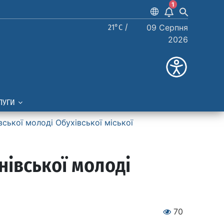
1
21°C /
09 Серпня
2026
ЛУГИ
ської молоді Обухівської міської
нівської молоді
70