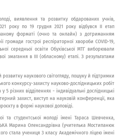
лоді, виявлення та розвитку обдарованих учнів,
021 року по 19 грудня 2021 року відбувся ІІ етап
ішаному форматі (очно та онлайн) з дотриманням
ї громади гострої респіраторної хвороби COVID-19,
ьної середньої освіти Обухівської МТГ виборювали
ої змагання в ІІІ (обласному) етапі. З результатами
 й розвитку наукового світогляду, пошуку й підтримки
ського конкурсу-захисту науково-дослідницьких робіт
у 5 різних відділеннях − індивідуальні дослідницькі
терний захист, виступ на науковій конференції, яка
роєкту в формі наукової доповіді.
ої та студентської молоді імені Тараса Шевченка,
ЙСЬКА Марина Олександрівна (учителька Мостипанюк
кого стала учениця 3 класу Академічного ліцею імені