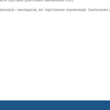
сія Сергіївна (учителька Омельченко Н.М.).
 призерів і викладачів, які підготували переможців. Закликаємо 