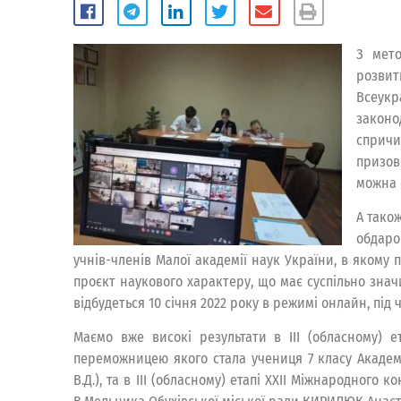
З мето
розвит
Всеукр
законо
спричи
призов
можна 
А також
обдаро
учнів-членів Малої академії наук України, в якому 
проєкт наукового характеру, що має суспільно знач
відбудеться 10 січня 2022 року в режимі онлайн, під
Маємо вже високі результати в ІІІ (обласному) е
переможницею якого стала учениця 7 класу Академ
В.Д.), та в ІІІ (обласному) етапі ХХІІ Міжнародног