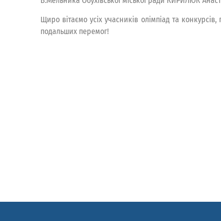
В.Мельника Обухівської міської ради КИРИЛЮК Анаста
Щиро вітаємо усіх учасників олімпіад та конкурсів,
подальших перемог!