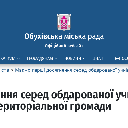
Обухівська міська рада
Офіційний вебсайт
ЬКА РАДА
ГРОМАДЯНАМ
НОВИНИ
ЦНАП
Е-ПОС
іста
>
Маємо перші досягнення серед обдарованої учнів
ння серед обдарованої уч
територіальної громади