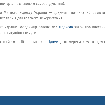
ням органів місцевого самоврядування).
о Митного кодексу України — документ покликаний звільнит
них парків для власного використання.
ент України Володимир Зеленський
підписав
закон про внесення
 інституційні стимули.
риторій Олексій Чернишов
повідомив
, що мережа з 25-ти індус