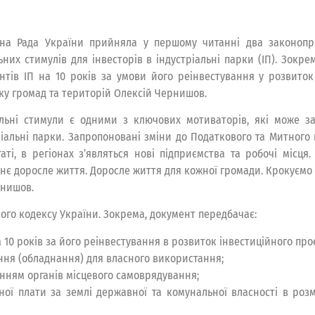
на Рада України прийняла у першому читанні два законоп
ьних стимулів для інвесторів в індустріальні парки (ІП). Зокре
нтів ІП на 10 років за умови його реінвестування у розвиток
ку громад та територій Олексій Чернишов.
льні стимули є одними з ключових мотиваторів, які може з
ріальні парки. Запропоновані зміни до Податкового та Митного к
таті, в регіонах з’являться нові підприємства та робочі місця.
нє доросле життя. Доросле життя для кожної громади. Крокуємо д
рнишов.
го кодексу України. Зокрема, документ передбачає:
 10 років за його реінвестування в розвиток інвестиційного про
ння (обладнання) для власного використання;
енням органів місцевого самоврядування;
ної плати за землі державної та комунальної власності в роз