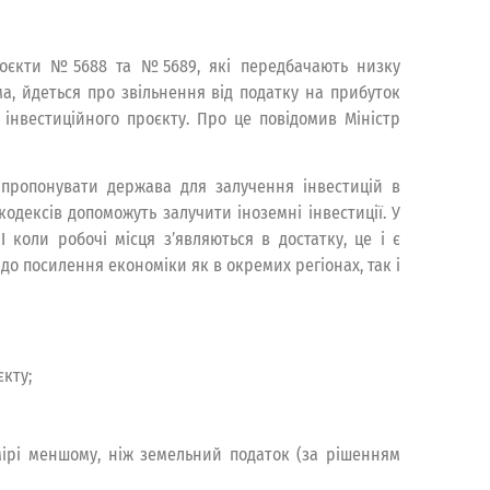
роєкти №5688 та №5689, які передбачають низку
ма, йдеться про звільнення від податку на прибуток
 інвестиційного проєкту. Про це повідомив Міністр
апропонувати держава для залучення інвестицій в
одексів допоможуть залучити іноземні інвестиції. У
 І коли робочі місця з’являються в достатку, це і є
о посилення економіки як в окремих регіонах, так і
єкту;
мірі меншому, ніж земельний податок (за рішенням