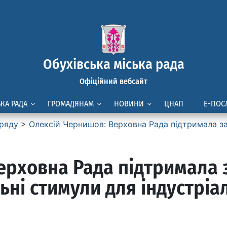
Обухівська міська рада
Офіційний вебсайт
ЬКА РАДА
ГРОМАДЯНАМ
НОВИНИ
ЦНАП
Е-ПОС
ряду
>
Олексій Чернишов: Верховна Рада підтримала з
ерховна Рада підтримала 
ні стимули для індустріа