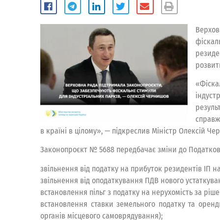
Верхов
фіскал
резиде
розвит
«Фіска
індуст
резуль
справж
в країні в цілому», — підкреслив Міністр Олексій Че
Законопроєкт № 5688 передбачає зміни до Податково
звільнення від податку на прибуток резидентів ІП на
звільнення від оподаткування ПДВ нового устаткува
встановлення пільг з податку на нерухомість за ріш
встановлення ставки земельного податку та оренд
органів місцевого самоврядування);