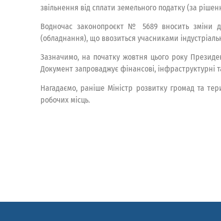
звільнення від сплати земельного податку (за рішен
Водночас законопроєкт № 5689 вносить зміни д
(обладнання), що ввозиться учасниками індустріаль
Зазначимо, на початку жовтня цього року Презид
Документ запроваджує фінансові, інфраструктурні та
Нагадаємо, раніше Міністр розвитку громад та те
робочих місць.