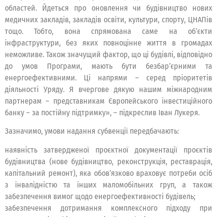
областей. Йдеться про оновлення чи будівництво нових
медичних закладів, закладів освіти, культури, спорту, ЦНАПів
тощо. Тобто, вона спрямована саме на об’єкти
інфраструктури, без яких повноцінне життя в громадах
неможливе. Також значущий фактор, що ці будівлі, відповідно
до умов Програми, мають бути безбар’єрними та
енергоефективними. Ці напрями – серед пріоритетів
діяльності Уряду. Я вчергове дякую нашим міжнародним
партнерам – представникам Європейського інвестиційного
банку – за постійну підтримку», – підкреслив Іван Лукеря.
Зазначимо, умови надання субвенції передбачають:
наявність затвердженої проєктної документації проєктів
будівництва (нове будівництво, реконструкція, реставрація,
капітальний ремонт), яка обов’язково враховує потреби осіб
з інвалідністю та інших маломобільних груп, а також
забезпечення вимог щодо енергоефективності будівель;
забезпечення дотримання комплексного підходу при