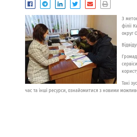
З мето
філії 
округ О
Відвіду
Громад
сервіс
корист
Такі з
час та інші ресурси, ознайомитися з новими можлив