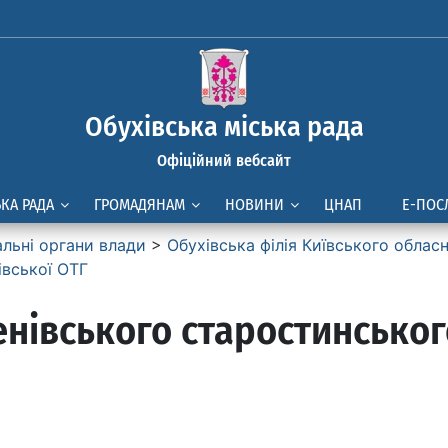
Обухівська міська рада
Офіційний вебсайт
ЬКА РАДА
ГРОМАДЯНАМ
НОВИНИ
ЦНАП
Е-ПОС
альні органи влади
>
Обухівська філія Київського облас
івської ОТГ
енівського старостинськог