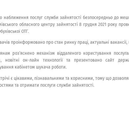
ю наближення послуг служби зайнятості безпосередньо до мешк
Київського обласного центру зайнятості 8 грудня 2021 року про
бухівської ОТГ.
вачів проінформовано про стан ринку праці, актуальні вакансії,
янам роз’яснено механізм віддаленого користування послуг
и, новітні он-лайн технології та презентовано сайт держа
ування кабінетом шукача роботи.
устрічі є цікавими, пізнавальними та корисними, тому що дозво
остями та отримати послуги служби зайнятості.