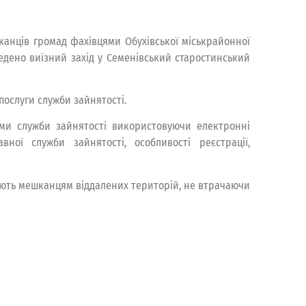
анців громад фахівцями Обухівської міськрайонної
ведено виїзний захід у Семенівський старостинський
 послуги служби зайнятості.
ами служби зайнятості використовуючи електронні
вної служби зайнятості, особливості реєстрації,
ляють мешканцям віддалених територій, не втрачаючи