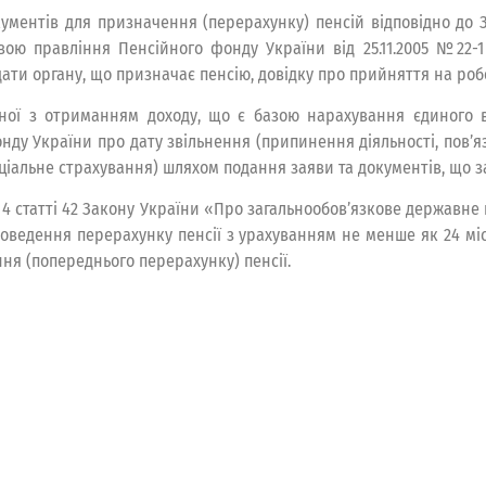
ументів для призначення (перерахунку) пенсій відповідно до 
ю правління Пенсійного фонду України від 25.11.2005 №22-1 
дати органу, що призначає пенсію, довідку про прийняття на роб
заної з отриманням доходу, що є базою нарахування єдиного 
нду України про дату звільнення (припинення діяльності, пов’
іальне страхування) шляхом подання заяви та документів, що зас
 4 статті 42 Закону України «Про загальнообов’язкове державне 
оведення перерахунку пенсії з урахуванням не менше як 24 мі
ння (попереднього перерахунку) пенсії.