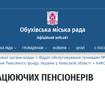
Обухівська міська рада
Офіційний вебсайт
ЬКА РАДА
ГРОМАДЯНАМ
НОВИНИ
ЦНАП
Е-ПОС
альні органи влади
>
Вiддiл обслуговування громадян № 
я Пенсiйного фонду України у Київськiй областi
>
ІНФ
АЦЮЮЧИХ ПЕНСІОНЕРІВ