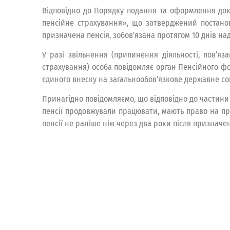
Відповідно до Порядку подання та оформлення док
пенсійне страхування», що затверджений постаново
призначена пенсія, зобов’язана протягом 10 днів на
У разі звільнення (припинення діяльності, пов’я
страхування) особа повідомляє орган Пенсійного фо
єдиного внеску на загальнообов’язкове державне соц
Принагідно повідомляємо, що відповідно до частини
пенсії продовжували працювати, мають право на пр
пенсії не раніше ніж через два роки після призначе