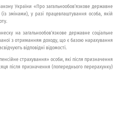
Закону України «Про загальнообов’язкове державне
(із змінами), у разі працевлаштування особа, якій
оту.
внеску на загальнообов’язкове державне соціальне
язаної з отриманням доходу, що є базою нарахування
відчують відповідні відомості.
пенсійне страхування» особи, які після призначення
сяця після призначення (попереднього перерахунку)