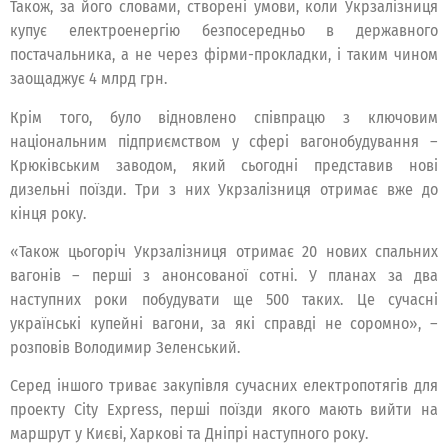
Також, за його словами, створені умови, коли Укрзалізниця
купує електроенергію безпосередньо в державного
постачальника, а не через фірми-прокладки, і таким чином
заощаджує 4 млрд грн.
Крім того, було відновлено співпрацю з ключовим
національним підприємством у сфері вагонобудування –
Крюківським заводом, який сьогодні представив нові
дизельні поїзди. Три з них Укрзалізниця отримає вже до
кінця року.
«Також цьогоріч Укрзалізниця отримає 20 нових спальних
вагонів – перші з анонсованої сотні. У планах за два
наступних роки побудувати ще 500 таких. Це сучасні
українські купейні вагони, за які справді не соромно», –
розповів Володимир Зеленський.
Серед іншого триває закупівля сучасних електропотягів для
проекту City Express, перші поїзди якого мають вийти на
маршрут у Києві, Харкові та Дніпрі наступного року.