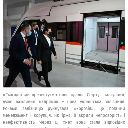
«Сьогодні ми презентуємо нове «далі». Стартує наступний,
дуже важливий напрямок – нова українська залізниця.
Роками залізницю руйнувала «корозія»: це поганий
менеджмент і корупція. Як іржа, її вкрили непрозорість і
неефективність. Через ці «не» вона стала відповідно