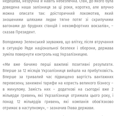
недешева, незручна й навіть небезпечна. Стан, до якого була
доведена наша залізниця за ці роки, коротко, але влучно
можна описати так: доісторичний локомотив, який
зношеними шляхами ледве тягне потяг зі скрипучими
вагонами до брудних станцій і некомфортних вокзалів», –
сказав Президент.
Володимир Зеленський зауважив, що влітку, після втручання
в ситуацію Ради національної безпеки і оборони, держава
зуміла повернути контроль над Укрзалізницею.
«Ми вже бачимо перші важливі позитивні результати.
Вперше за 12 місяців Укрзалізниця вийшла на прибутковість.
Вперше за тривалий час підвищено вартість вантажних
перевезень; занижені тарифи на користь великого бізнесу –
в минулому. Замість них – додаткові на сьогодні вже 2
мільярди гривень, які Укрзалізниця отримала цього року, і
понад 12 мільярдів гривень, які компанія обов’язково
отримає в наступному», – зазначив Глава держави.