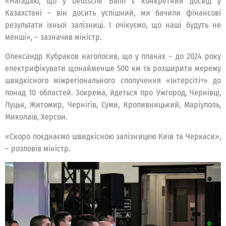
«Нагадаю, що у Deutsche Bahn є конкретний досвід у
Казахстані – він досить успішний, ми бачили фінансові
результати їхньої залізниці. І очікуємо, що наші будуть не
менші», – зазначив міністр.
Олександр Кубраков наголосив, що у планах – до 2024 року
електрифікувати щонайменше 500 км та розширити мережу
швидкісного міжрегіонального сполучення «Інтерсіті+» до
понад 10 областей. Зокрема, йдеться про Ужгород, Чернівці,
Луцьк, Житомир, Чернігів, Суми, Кропивницький, Маріуполь,
Миколаїв, Херсон.
«Скоро поєднаємо швидкісною залізницею Київ та Черкаси»,
– розповів міністр.