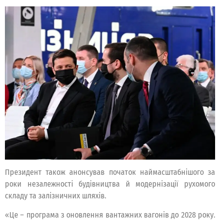
Президент також анонсував початок наймасштабнішого за
роки незалежності будівництва й модернізації рухомого
складу та залізничних шляхів.
«Це – програма з оновлення вантажних вагонів до 2028 року.