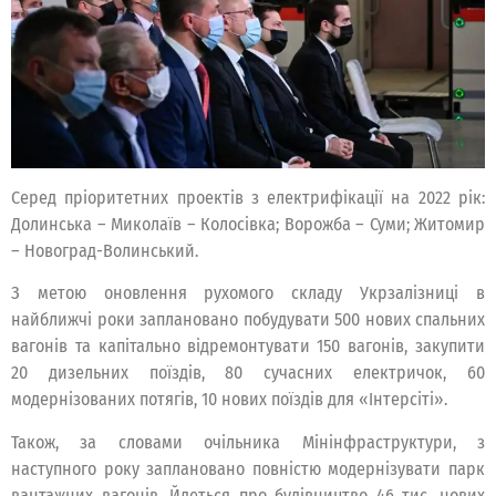
Серед пріоритетних проектів з електрифікації на 2022 рік:
Долинська – Миколаїв – Колосівка; Ворожба – Суми; Житомир
– Новоград-Волинський.
З метою оновлення рухомого складу Укрзалізниці в
найближчі роки заплановано побудувати 500 нових спальних
вагонів та капітально відремонтувати 150 вагонів, закупити
20 дизельних поїздів, 80 сучасних електричок, 60
модернізованих потягів, 10 нових поїздів для «Інтерсіті».
Також, за словами очільника Мінінфраструктури, з
наступного року заплановано повністю модернізувати парк
вантажних вагонів. Йдеться про будівництво 46 тис. нових