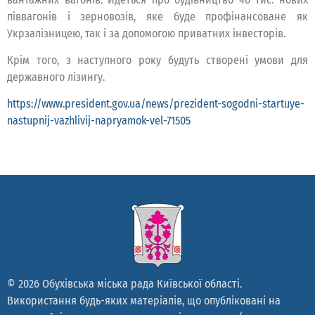
піввагонів і зерновозів, яке буде профінансоване як
Укрзалізницею, так і за допомогою приватних інвесторів.
Крім того, з наступного року будуть створені умови для
державного лізингу.
https://www.president.gov.ua/news/prezident-sogodni-startuye-
nastupnij-vazhlivij-napryamok-vel-71505
© 2026 Обухівська міська рада Київської області.
Використання будь-яких матеріалів, що опубліковані на