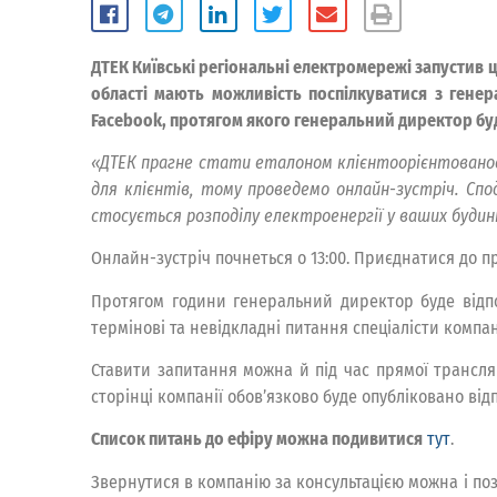
ДТЕК Київські регіональні електромережі запустив 
області мають можливість поспілкуватися з генер
Facebook, протягом якого генеральний директор буде
«ДТЕК прагне стати еталоном клієнтоорієнтованос
для клієнтів, тому проведемо онлайн-зустріч. Спод
стосується розподілу електроенергії у ваших будин
Онлайн-зустріч почнеться о 13:00. Приєднатися до п
Протягом години генеральний директор буде відпов
термінові та невідкладні питання спеціалісти компан
Ставити запитання можна й під час прямої трансляці
сторінці компанії обов’язково буде опубліковано від
Список питань до ефіру можна подивитися
тут
.
Звернутися в компанію за консультацією можна і поз