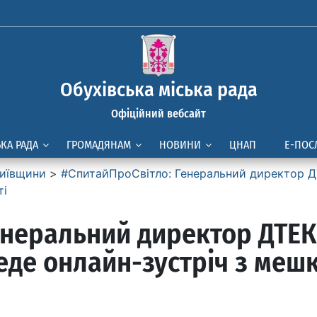
Обухівська міська рада
Офіційний вебсайт
ЬКА РАДА
ГРОМАДЯНАМ
НОВИНИ
ЦНАП
Е-ПОС
иївщини
>
#СпитайПроСвітло: Генеральний директор ДТ
ті
енеральний директор ДТЕК 
де онлайн-зустріч з меш