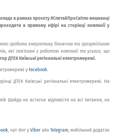
стопада в рамках проєкту #СпитайПроСвітло мешканці
проходити в прямому ефірі на сторінці компанії у
гнемо зробити енергетику ближчою та зрозумілішою
ів, які пов’язані з роботою компанії та усього, що
тор ДТЕК Київські регіональні електромережі.
лектромережі у
Facebook
.
рінці ДТЕК Київські регіональні електромережі. На
алій Шайда не встигне відповісти на всі питання, на
book
, чат-бот у
Viber
або
Telegram
, мобільний додаток