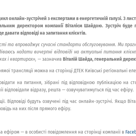
цикл онлайн-зустрічей з експертами в енергетичній галузі. 3 ли
альним директором компанії Віталієм Шайдою. Зустріч буде 
 давати відповіді на запитання клієнтів.
ті та впроваджує сучасні стандарти обслуговування. Ми пра
іваюсь надати вичерпні відповіді на актуальні питання клієнт
ках і квартирах»,
— зазначив
Віталій Шайда, генеральний дирек
рямої трансляції можна на сторінці ДТЕК Київські регіональні е
ідати на питання, зібрані під відповідною публікацією на сто
ії відповідали відразу, решта — озвучуватимуться під час ефіру.
ї. Відповіді будуть озвучені під час онлайн-зустрічі. Якщо Віт
повідь на них після прямого ефіру.
а ефіром — в особисті повідомлення на сторінці компанії в
Face