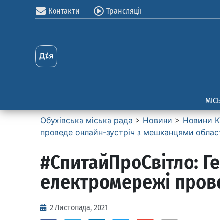
Контакти
Трансляції
МІС
Обухівська міська рада
>
Новини
>
Новини К
проведе онлайн-зустріч з мешканцями облас
#СпитайПроСвітло: Г
електромережі прове
2 Листопада, 2021