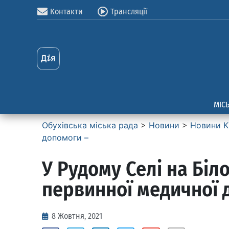
Контакти
Трансляції
МІС
Обухівська міська рада
>
Новини
>
Новини К
допомоги –
У Рудому Селі на Бі
первинної медичної 
8 Жовтня, 2021