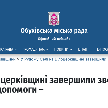
Обухівська міська рада
Офіційний вебсайт
ЬКА РАДА
ГРОМАДЯНАМ
НОВИНИ
ЦНАП
Е-ПОС
иївщини
>
У Рудому Селі на Білоцерківщині завершили 
лоцерківщині завершили зв
допомоги –