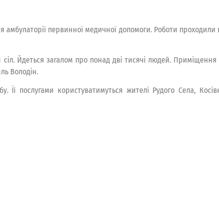
ня амбулаторії первинної медичної допомоги. Роботи проходил
 сіл. Йдеться загалом про понад дві тисячі людей. Приміщення
ль Володін.
у. Її послугами користуватимуться жителі Рудого Села, Косівк