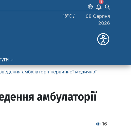
1
18°C /
08 Серпня
2026
ЛУГИ
зведення амбулаторії первинної медичної
едення амбулаторії
16