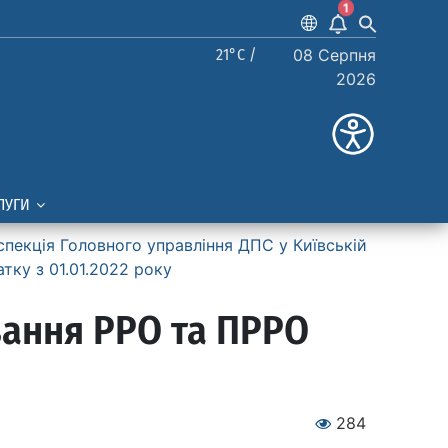
1
21°C /
08 Серпня
2026
ЛУГИ
спекція Головного управління ДПС у Київській
тку з 01.01.2022 року
вання РРО та ПРРО
284