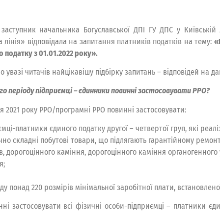
заступник начальника Богуславської ДПІ ГУ ДПС у Київській
а лінія» відповідала на запитання платників податків на тему:
«
 податку з 01.01.2022 року».
 увазі читачів найцікавішу підбірку запитань – відповідей на да
ого періоду підприємці – єдинники повинні застосовувати РРО?
чня 2021 року РРО/програмні РРО повинні застосовувати:
мці-платники єдиного податку другої – четвертої груп, які реалі
ічно складні побутові товари, що підлягають гарантійному ремонт
ів, дорогоцінного каміння, дорогоцінного каміння органогенного
я;
 понад 220 розмірів мінімальної заробітної плати, встановленої
нні застосовувати всі фізичні особи-підприємці – платники є