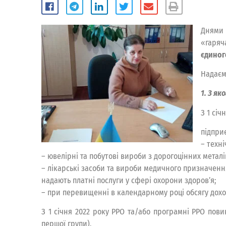
Днями 
«гаряч
єдиного
Надаємо
1. З як
З 1 сі
підприє
– техн
– ювелірні та побутові вироби з дорогоцінних метал
– лікарські засоби та вироби медичного призначенн
надають платні послуги у сфері охорони здоров’я;
– при перевищенні в календарному році обсягу доходу
З 1 січня 2022 року РРО та/або програмні РРО пови
першої групи).