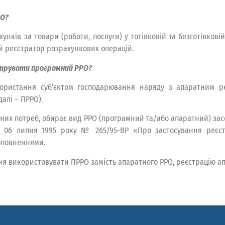
РО?
ків за товари (роботи, послуги) у готівковій та безготівков
й реєстратор розрахункових операцій.
струвати програмний РРО?
ристання суб’єктом господарювання наряду з апаратним ре
алі – ПРРО).
сних потреб, обирає вид РРО (програмний та/або апаратний) за
д 06 липня 1995 року № 265/95-ВР «Про застосування реєстр
доповненнями.
ня використовувати ПРРО замість апаратного РРО, реєстрацію ап