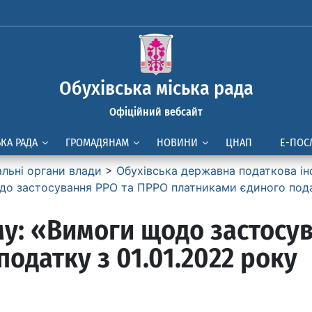
Обухівська міська рада
Офіційний вебсайт
ЬКА РАДА
ГРОМАДЯНАМ
НОВИНИ
ЦНАП
Е-ПОС
альні органи влади
>
Обухівська державна податкова ін
одо застосування РРО та ПРРО платниками єдиного пода
ему: «Вимоги щодо застосу
одатку з 01.01.2022 року