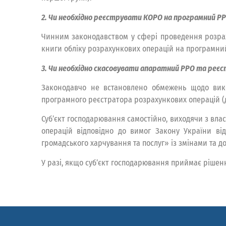
2. Чи необхідно реєструвати КОРО на програмний Р
Чинним законодавством у сфері проведення розрахун
книги обліку розрахункових операцій на програмни
3. Чи необхідно скасовувати апаратний РРО та реє
Законодавчо не встановлено обмежень щодо вико
програмного реєстратора розрахункових операцій (д
Суб’єкт господарювання самостійно, виходячи з вла
операцій відповідно до вимог Закону України ві
громадського харчування та послуг» із змінами та 
У разі, якщо суб’єкт господарювання приймає рішен