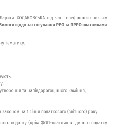
 Лариса ХОДАКОВСЬКА під час телефонного зв’язку
Вимоги щодо застосування РРО та ПРРО платниками
ну тематику.
зують:
у,
 утворення та напівдорогоцінного каміння;
 законом на 1 січня податкового (звітного) року.
диного податку (крім ФОП-платників єдиного податку