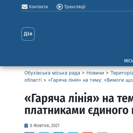
Контакти
Трансляції
МІС
Обухівська міська рада
>
Новини
>
Територі
області
>
«Гаряча лінія» на тему: «Вимоги щ
«Гаряча лінія» на т
платниками єдиного п
6 Жовтня, 2021