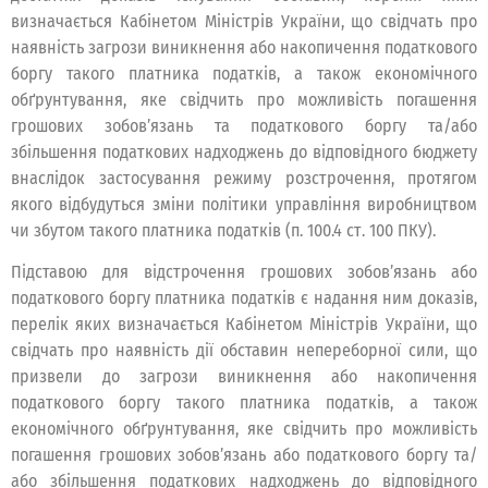
визначається Кабінетом Міністрів України, що свідчать про
наявність загрози виникнення або накопичення податкового
боргу такого платника податків, а також економічного
обґрунтування, яке свідчить про можливість погашення
грошових зобов’язань та податкового боргу та/або
збільшення податкових надходжень до відповідного бюджету
внаслідок застосування режиму розстрочення, протягом
якого відбудуться зміни політики управління виробництвом
чи збутом такого платника податків (п. 100.4 ст. 100 ПКУ).
Підставою для відстрочення грошових зобов’язань або
податкового боргу платника податків є надання ним доказів,
перелік яких визначається Кабінетом Міністрів України, що
свідчать про наявність дії обставин непереборної сили, що
призвели до загрози виникнення або накопичення
податкового боргу такого платника податків, а також
економічного обґрунтування, яке свідчить про можливість
погашення грошових зобов’язань або податкового боргу та/
або збільшення податкових надходжень до відповідного