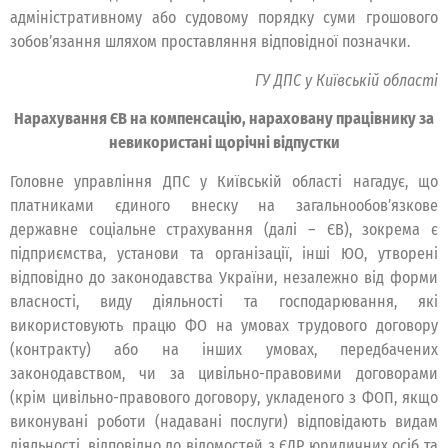
адміністративному або судовому порядку суми грошового
зобов’язання шляхом проставляння відповідної позначки.
ГУ ДПС у Київській області
Нарахування ЄВ на компенсацію, нараховану працівнику за
невикористані щорічні відпустки
Головне управління ДПС у Київській області нагадує, що
платниками єдиного внеску на загальнообов’язкове
державне соціальне страхування (далі – ЄВ), зокрема є
підприємства, установи та організації, інші ЮО, утворені
відповідно до законодавства України, незалежно від форми
власності, виду діяльності та господарювання, які
використовують працю ФО на умовах трудового договору
(контракту) або на інших умовах, передбачених
законодавством, чи за цивільно-правовими договорами
(крім цивільно-правового договору, укладеного з ФОП, якщо
виконувані роботи (надавані послуги) відповідають видам
діяльності, відповідно до відомостей з ЄДР юридичних осіб та