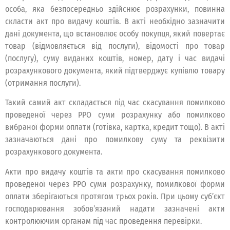
особа, яка безпосередньо здійснює розрахунки, повинна
скласти акт про видачу коштів. В акті необхідно зазначити
дані документа, що встановлює особу покупця, який повертає
товар (відмовляється від послуги), відомості про товар
(послугу), суму виданих коштів, номер, дату і час видачі
розрахункового документа, який підтверджує купівлю товару
(отримання послуги).
Такий самий акт складається під час скасування помилково
проведеної через РРО суми розрахунку або помилково
вибраної форми оплати (готівка, картка, кредит тощо). В акті
зазначаються дані про помилкову суму та реквізити
розрахункового документа.
Акти про видачу коштів та акти про скасування помилково
проведеної через РРО суми розрахунку, помилкової форми
оплати зберігаються протягом трьох років. При цьому суб’єкт
господарювання зобов’язаний надати зазначені акти
контролюючим органам під час проведення перевірки.