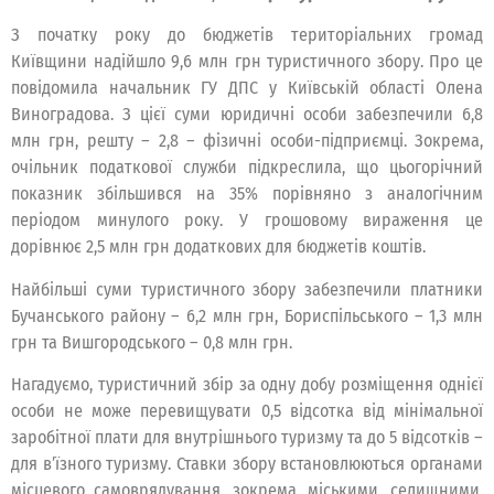
З початку року до бюджетів територіальних громад
Київщини надійшло 9,6 млн грн туристичного збору. Про це
повідомила начальник ГУ ДПС у Київській області Олена
Виноградова. З цієї суми юридичні особи забезпечили 6,8
млн грн, решту – 2,8 – фізичні особи-підприємці. Зокрема,
очільник податкової служби підкреслила, що цьогорічний
показник збільшився на 35% порівняно з аналогічним
періодом минулого року. У грошовому вираження це
дорівнює 2,5 млн грн додаткових для бюджетів коштів.
Найбільші суми туристичного збору забезпечили платники
Бучанського району – 6,2 млн грн, Бориспільського – 1,3 млн
грн та Вишгородського – 0,8 млн грн.
Нагадуємо, туристичний збір за одну добу розміщення однієї
особи не може перевищувати 0,5 відсотка від мінімальної
заробітної плати для внутрішнього туризму та до 5 відсотків –
для в’їзного туризму. Ставки збору встановлюються органами
місцевого самоврядування, зокрема, міськими, селищними,