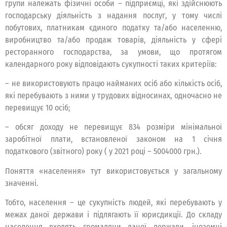
групи належать фізичні особи – підприємці, які здійснюють
господарську діяльність з надання послуг, у тому числі
побутових, платникам єдиного податку та/або населенню,
виробництво та/або продаж товарів, діяльність у сфері
ресторанного господарства, за умови, що протягом
календарного року відповідають сукупності таких критеріїв:
– не використовують працю найманих осіб або кількість осіб,
які перебувають з ними у трудових відносинах, одночасно не
перевищує 10 осіб;
– обсяг доходу не перевищує 834 розміри мінімальної
заробітної плати, встановленої законом на 1 січня
податкового (звітного) року ( у 2021 році – 5004000 грн.).
Поняття «населення» тут використовується у загальному
значенні.
Тобто, населення – це сукупність людей, які перебувають у
межах даної держави і підлягають її юрисдикції. До складу
населення входять громадяни даної держави, іноземні