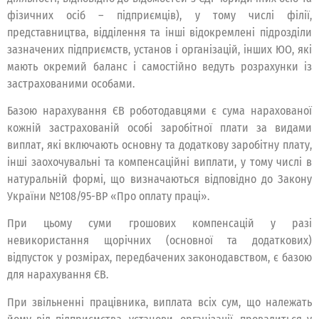
фізичних осіб – підприємців), у тому числі філії,
представництва, відділення та інші відокремлені підрозділи
зазначених підприємств, установ і організацій, інших ЮО, які
мають окремий баланс і самостійно ведуть розрахунки із
застрахованими особами.
Базою нарахування ЄВ роботодавцями є сума нарахованої
кожній застрахованій особі заробітної плати за видами
виплат, які включають основну та додаткову заробітну плату,
інші заохочувальні та компенсаційні виплати, у тому числі в
натуральній формі, що визначаються відповідно до Закону
України №108/95-ВР «Про оплату праці».
При цьому суми грошових компенсацій у разі
невикористання щорічних (основної та додаткових)
відпусток у розмірах, передбачених законодавством, є базою
для нарахування ЄВ.
При звільненні працівника, виплата всіх сум, що належать