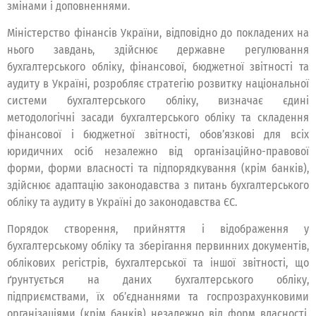
змінами і доповненнями.
Міністерство фінансів України, відповідно до покладених на
нього завдань, здійснює державне регулювання
бухгалтерського обліку, фінансової, бюджетної звітності та
аудиту в Україні, розробляє стратегію розвитку національної
системи бухгалтерського обліку, визначає єдині
методологічні засади бухгалтерського обліку та складення
фінансової і бюджетної звітності, обов’язкові для всіх
юридичних осіб незалежно від організаційно-правової
форми, форми власності та підпорядкування (крім банків),
здійснює адаптацію законодавства з питань бухгалтерського
обліку та аудиту в Україні до законодавства ЄС.
Порядок створення, прийняття і відображення у
бухгалтерському обліку та зберігання первинних документів,
облікових регістрів, бухгалтерської та іншої звітності, що
ґрунтується на даних бухгалтерського обліку,
підприємствами, їх об’єднаннями та госпрозрахунковими
організаціями (крім банків) незалежно від форм власності,