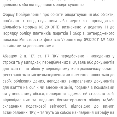
діяльність або які підлягають оподаткуванню.
Форму Повідомлення про об’єкти оподаткування або об’єкти,
пов’язані з оподаткуванням або через які провадиться
діяльність (форма №20-ОПП) визначено у додатку 11 до
Порядку обліку платників податків і зборів, затвердженого
наказом Міністерства фінансів України від 09.12.2011 № 1588
із змінами та доповненнями.
Абзацом 2 п. 117.1 ст. 117 ПКУ передбачено – неподання у
строки та у випадках, передбачених ПКУ, заяв або документів
для взяття на облік у відповідному контролюючому органі,
реєстрації змін місцезнаходження чи внесення інших змін до
своїх облікових даних, неподання виправлених документів
для взяття на облік чи внесення змін, подання з помилками
чи у неповному обсязі, неподання відомостей стосовно осіб,
відповідальних за ведення бухгалтерського обліку та/або
складення податкової звітності, відповідно до вимог,
встановлених ПКУ, – тягнуть за собою накладення штрафу на