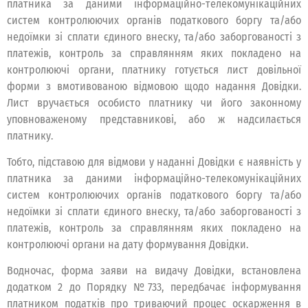
платника за даними інформаційно-телекомунікаційних
систем контролюючих органів податкового боргу та/або
недоїмки зі сплати єдиного внеску, та/або заборгованості з
платежів, контроль за справлянням яких покладено на
контролюючі органи, платнику готується лист довільної
форми з вмотивованою відмовою щодо надання Довідки.
Лист вручається особисто платнику чи його законному
уповноваженому представникові, або ж надсилається
платнику.
Тобто, підставою для відмови у наданні Довідки є наявність у
платника за даними інформаційно-телекомунікаційних
систем контролюючих органів податкового боргу та/або
недоїмки зі сплати єдиного внеску, та/або заборгованості з
платежів, контроль за справлянням яких покладено на
контролюючі органи на дату формування Довідки.
Водночас, форма заяви на видачу Довідки, встановлена
додатком 2 до Порядку №733, передбачає інформування
платником податків про триваючий процес оскарження в