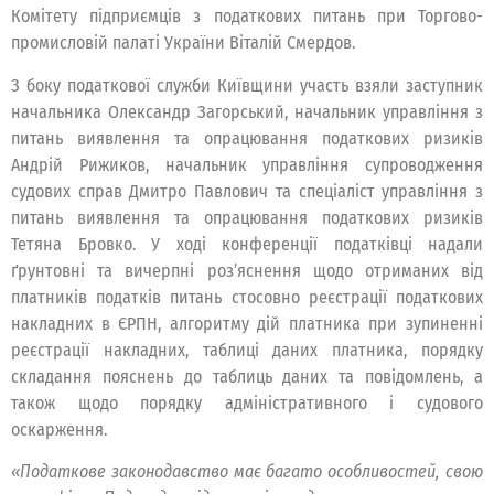
Комітету підприємців з податкових питань при Торгово-
промисловій палаті України Віталій Смердов.
З боку податкової служби Київщини участь взяли заступник
начальника Олександр Загорський, начальник управління з
питань виявлення та опрацювання податкових ризиків
Андрій Рижиков, начальник управління супроводження
судових справ Дмитро Павлович та спеціаліст управління з
питань виявлення та опрацювання податкових ризиків
Тетяна Бровко. У ході конференції податківці надали
ґрунтовні та вичерпні роз’яснення щодо отриманих від
платників податків питань стосовно реєстрації податкових
накладних в ЄРПН, алгоритму дій платника при зупиненні
реєстрації накладних, таблиці даних платника, порядку
складання пояснень до таблиць даних та повідомлень, а
також щодо порядку адміністративного і судового
оскарження.
«Податкове законодавство має багато особливостей, свою