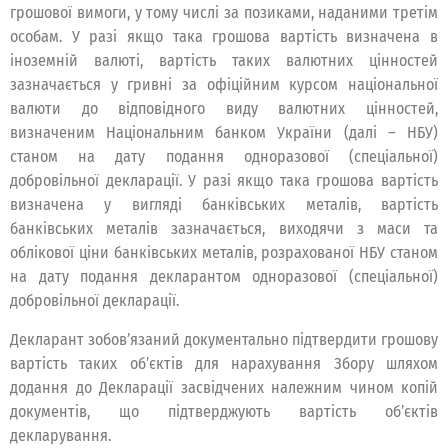
грошової вимоги, у тому числі за позиками, наданими третім
особам. У разі якщо така грошова вартість визначена в
іноземній валюті, вартість таких валютних цінностей
зазначається у гривні за офіційним курсом національної
валюти до відповідного виду валютних цінностей,
визначеним Національним банком України (далі – НБУ)
станом на дату подання одноразової (спеціальної)
добровільної декларації. У разі якщо така грошова вартість
визначена у вигляді банківських металів, вартість
банківських металів зазначається, виходячи з маси та
облікової ціни банківських металів, розрахованої НБУ станом
на дату подання декларантом одноразової (спеціальної)
добровільної декларації.
Декларант зобов’язаний документально підтвердити грошову
вартість таких об’єктів для нарахування Збору шляхом
додання до Декларації засвідчених належним чином копій
документів, що підтверджують вартість об’єктів
декларування.