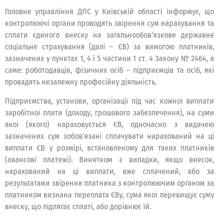
Головне управління ДПС у Київській області інформує, що
контролюючі органи проводять звірення сум нарахування та
сплати єдиного внеску на загальнообов’язкове державне
соціальне страхування (далі – ЄВ) за вимогою платників,
зазначених у пунктах 1, 4 і 5 частини 1 ст. 4 Закону № 2464, а
саме: роботодавців, фізичних осіб – підприємців та осіб, які
провадять незалежну професійну діяльність.
Підприємства, установи, організації під час кожної виплати
заробітної плати (доходу, грошового забезпечення), на суми
якої (якого) нараховується ЄВ, одночасно з видачею
зазначених сум зобов’язані сплачувати нарахований на ці
виплати ЄВ у розмірі, встановленому для таких платників
(авансові платежі). Винятком є випадки, якщо внесок,
нарахований на ці виплати, вже сплачений, або за
результатами звірення платника з контролюючим органом за
платником визнана переплата ЄВу, сума якої перевищує суму
внеску, що підлягає сплаті, або дорівнює їй.