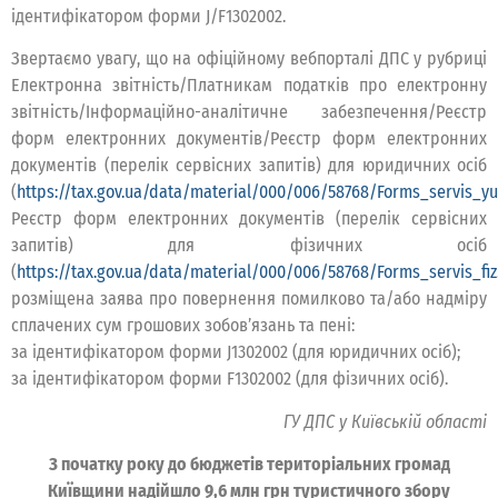
ідентифікатором форми J/F1302002.
Звертаємо увагу, що на офіційному вебпорталі ДПС у рубриці
Електронна звітність/Платникам податків про електронну
звітність/Інформаційно-аналітичне забезпечення/Реєстр
форм електронних документів/Реєстр форм електронних
документів (перелік сервісних запитів) для юридичних осіб
(
https://tax.gov.ua/data/material/000/006/58768/Forms_servis_yu
Реєстр форм електронних документів (перелік сервісних
запитів) для фізичних осіб
(
https://tax.gov.ua/data/material/000/006/58768/Forms_servis_fiz
розміщена заява про повернення помилково та/або надміру
сплачених сум грошових зобов’язань та пені:
за ідентифікатором форми J1302002 (для юридичних осіб);
за ідентифікатором форми F1302002 (для фізичних осіб).
ГУ ДПС у Київській області
З початку року до бюджетів територіальних громад
Київщини надійшло 9,6 млн грн туристичного збору