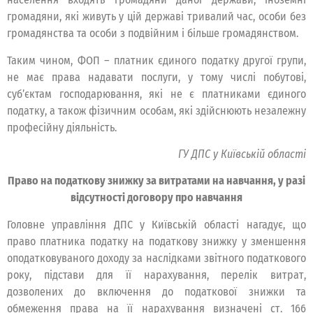
громадяни, які живуть у цій державі тривалий час, особи без
громадянства та особи з подвійним і більше громадянством.
Таким чином, ФОП – платник єдиного податку другої групи,
не має права надавати послуги, у тому числі побутові,
суб’єктам господарювання, які не є платниками єдиного
податку, а також фізичним особам, які здійснюють незалежну
професійну діяльність.
ГУ ДПС у Київській області
Право на податкову знижку за витратами на навчання, у разі
відсутності договору про навчання
Головне управління ДПС у Київській області нагадує, що
право платника податку на податкову знижку у зменшення
оподатковуваного доходу за наслідками звітного податкового
року, підстави для її нарахування, перелік витрат,
дозволених до включення до податкової знижки та
обмеження права на її нарахування визначені ст. 166