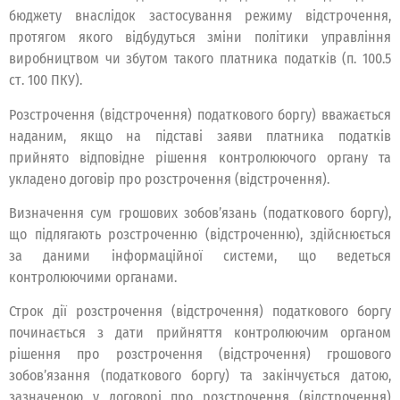
бюджету внаслідок застосування режиму відстрочення,
протягом якого відбудуться зміни політики управління
виробництвом чи збутом такого платника податків (п. 100.5
ст. 100 ПКУ).
Розстрочення (відстрочення) податкового боргу) вважається
наданим, якщо на підставі заяви платника податків
прийнято відповідне рішення контролюючого органу та
укладено договір про розстрочення (відстрочення).
Визначення сум грошових зобов’язань (податкового боргу),
що підлягають розстроченню (відстроченню), здійснюється
за даними інформаційної системи, що ведеться
контролюючими органами.
Строк дії розстрочення (відстрочення) податкового боргу
починається з дати прийняття контролюючим органом
рішення про розстрочення (відстрочення) грошового
зобов’язання (податкового боргу) та закінчується датою,
зазначеною у договорі про розстрочення (відстрочення)