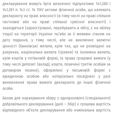
декларування можуть бути визначені підпунктами 14.1.280 і
14.1.281 п. 14.1 ст. 14 ПКУ активи фізичної особи, що належать
декларанту на праві власності (в тому числі на праві спільної
часткової або на праві спільної сумісної власності) і
знаходяться (зареєстровані, перебувають в обігу, є на обліку
тощо) на території України та/або за її межами станом на
дату подання, у тому числі, але не виключно: валютні
цінності (банківські метали, крім тих, що не розміщені на
рахунках, національна валюта (гривня) та іноземна валюта,
крім коштів у готівковій формі, та права грошової вимоги (у
тому числі депозит (вклад), кошти, позичені третім особам за
договором позики), оформлені у письмовій формі з
юридичною особою або нотаріально посвідчені у разі
виникнення права вимоги декларанта до іншої фізичної
особи.
Базою для нарахування збору з одноразового (спеціального)
добровільного декларування (далі – Збір) є грошова вартість
відповідного об’єкта декларування або номінальна вартість