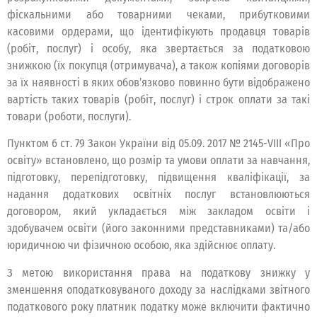
фіскальними або товарними чеками, прибутковими
касовими ордерами, що ідентифікують продавця товарів
(робіт, послуг) і особу, яка звертається за податковою
знижкою (їх покупця (отримувача), а також копіями договорів
за їх наявності в яких обов’язково повинно бути відображено
вартість таких товарів (робіт, послуг) і строк оплати за такі
товари (роботи, послуги).
Пунктом 6 ст. 79 Закон України від 05.09. 2017 № 2145-VІІІ «Про
освіту» встановлено, що розмір та умови оплати за навчання,
підготовку, перепідготовку, підвищення кваліфікації, за
надання додаткових освітніх послуг встановлюються
договором, який укладається між закладом освіти і
здобувачем освіти (його законними представниками) та/або
юридичною чи фізичною особою, яка здійснює оплату.
З метою використання права на податкову знижку у
зменшення оподатковуваного доходу за наслідками звітного
податкового року платник податку може включити фактично