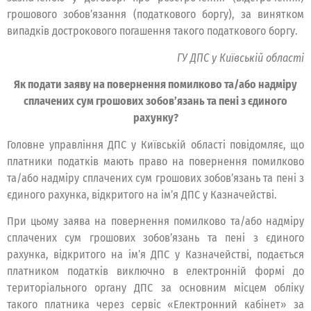
грошового зобов’язання (податкового боргу), за винятком
випадків дострокового погашення такого податкового боргу.
ГУ ДПС у Київській області
Як подати заяву на повернення помилково та/або надміру
сплачених сум грошових зобов’язань та пені з єдиного
рахунку?
Головне управління ДПС у Київській області повідомляє, що
платники податків мають право на повернення помилково
та/або надміру сплачених сум грошових зобов’язань та пені з
єдиного рахунка, відкритого на ім’я ДПС у Казначействі.
При цьому заява на повернення помилково та/або надміру
сплачених сум грошових зобов’язань та пені з єдиного
рахунка, відкритого на ім’я ДПС у Казначействі, подається
платником податків виключно в електронній формі до
територіального органу ДПС за основним місцем обліку
такого платника через сервіс «Електронний кабінет» за