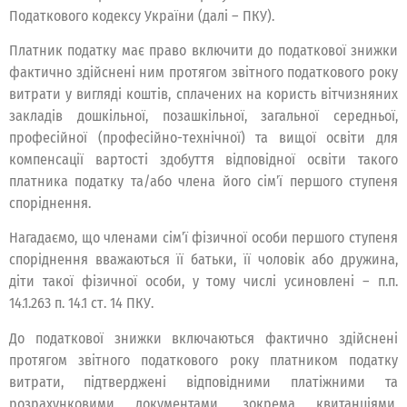
Податкового кодексу України (далі – ПКУ).
Платник податку має право включити до податкової знижки
фактично здійснені ним протягом звітного податкового року
витрати у вигляді коштів, сплачених на користь вітчизняних
закладів дошкільної, позашкільної, загальної середньої,
професійної (професійно-технічної) та вищої освіти для
компенсації вартості здобуття відповідної освіти такого
платника податку та/або члена його сім’ї першого ступеня
споріднення.
Нагадаємо, що членами сім’ї фізичної особи першого ступеня
споріднення вважаються її батьки, її чоловік або дружина,
діти такої фізичної особи, у тому числі усиновлені – п.п.
14.1.263 п. 14.1 ст. 14 ПКУ.
До податкової знижки включаються фактично здійснені
протягом звітного податкового року платником податку
витрати, підтверджені відповідними платіжними та
розрахунковими документами, зокрема квитанціями,