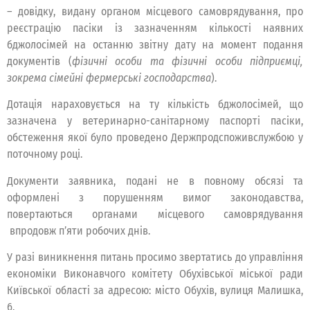
– довідку, видану органом місцевого самоврядування, про
реєстрацію пасіки із зазначенням кількості наявних
бджолосімей на останню звітну дату на момент подання
документів (
фізичні особи та фізичні особи підприємці,
зокрема сімейні фермерські господарства
).
Дотація нараховується на ту кількість бджолосімей, що
зазначена у ветеринарно-санітарному паспорті пасіки,
обстеження якої було проведено Держпродспоживслужбою у
поточному році.
Документи заявника, подані не в повному обсязі та
оформлені з порушенням вимог законодавства,
повертаються органами місцевого самоврядування
впродовж п’яти робочих днів.
У разі виникнення питань просимо звертатись до управління
економіки Виконавчого комітету Обухівської міської ради
Київської області за адресою: місто Обухів, вулиця Малишка,
6.