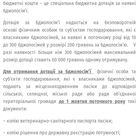
бюджетні кошти – це спеціальна бюджетна дотація за наявні
бджолосім’ї.
Дотація за бджолосім’ї надається на безповоротній
основі фізичним особам та суб’єктам господарювання, які є
власниками бджолосімей, за наявні в поточному році від 10
до 300 бджолосімей у розмірі 200 гривень за бджолосім’ю. У
разі наявності більше ніж 300 бджолосімей максимальний
розмір дотації ставить 60 000 гривень одному отримувачу.
Для отримання дотації за бджолосім’ї
фізичні особи та
суб’єкти господарювання, які є власниками бджолосімей,
подають за місцезнаходженням пасіки до відповідної
сільської, селищної, міської ради або ради об’єднаної
територіальної громади
до 1 жовтня поточного року
такі
документи:
– копію ветеринарно-санітарного паспорта пасіки;
– копію рішення про державну реєстрацію потужності;