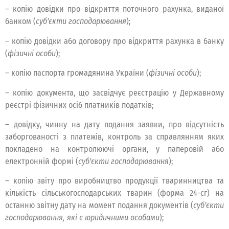
– копію довідки про відкриття поточного рахунка, виданої
банком (
суб’єкти господарювання
);
– копію довідки або договору про відкриття рахунка в банку
(
фізичні особи
);
– копію паспорта громадянина України (
фізичні особи
);
– копію документа, що засвідчує реєстрацію у Державному
реєстрі фізичних осіб платників податків;
– довідку, чинну на дату подання заявки, про відсутність
заборгованості з платежів, контроль за справлянням яких
покладено на контролюючі органи, у паперовій або
електронній формі (
суб’єкти господарювання
);
– копію звіту про виробництво продукції тваринництва та
кількість сільськогосподарських тварин (форма 24-сг) на
останню звітну дату на момент подання документів (
суб’єкти
господарювання, які є юридичними особами
);