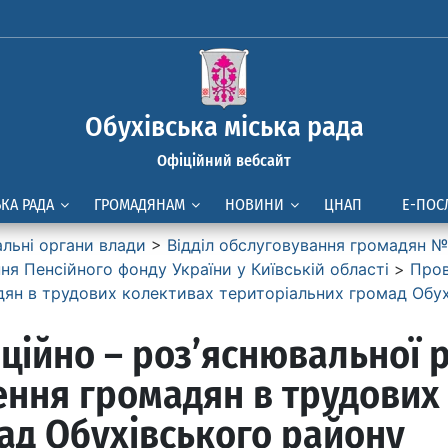
Обухівська міська рада
Офіційний вебсайт
ЬКА РАДА
ГРОМАДЯНАМ
НОВИНИ
ЦНАП
Е-ПОС
альні органи влади
>
Вiддiл обслуговування громадян № 
я Пенсiйного фонду України у Київськiй областi
>
Пров
дян в трудових колективах територіальних громад Обу
ійно – роз’яснювальної 
ення громадян в трудових
ад Обухівського району