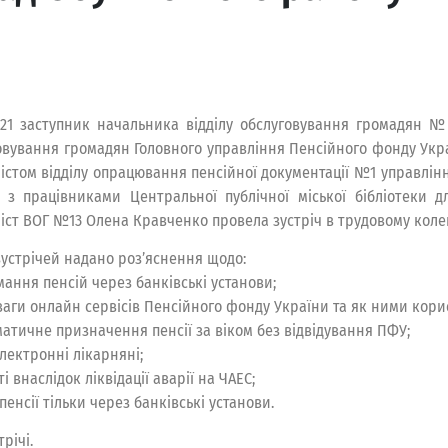
2021 заступник начальника відділу обслуговування громадян №
овування громадян Головного управління Пенсійного фонду Укра
лістом відділу опрацювання пенсійної документації №1 управлі
ч з працівниками Центральної публічної міської бібліотеки д
ліст ВОГ №13 Олена Кравченко провела зустріч в трудовому колек
 зустрічей надано роз’яснення щодо:
мання пенсій через банківські установи;
ваги онлайн сервісів Пенсійного фонду України та як ними кори
матичне призначення пенсії за віком без відвідування ПФУ;
електронні лікарняні;
 внаслідок ліквідації аварії на ЧАЕС;
енсії тільки через банківські установи.
річі.