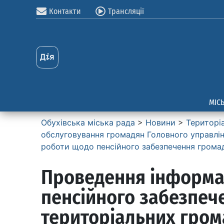
Контакти
Трансляції
МІС
Обухівська міська рада
>
Новини
>
Територі
обслуговування громадян Головного управлiнн
роботи щодо пенсійного забезпечення грома
Проведення інформац
пенсійного забезпеч
територіальних гром