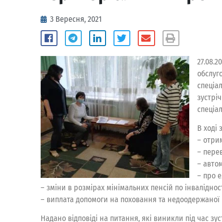
3 Вересня, 2021
27.08.
обслуг
спеціа
зустрі
спеціа
В ході
– отри
– пере
– авто
– про 
– зміни в розмірах мінімальних пенсій по інвалідності
– виплата допомоги на поховання та недоодержаної п
Надано відповіді на питання, які виникли під час зуст