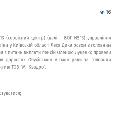
16
13 (сервісний центр) (далі – ВОГ №13) управління
їни у Київській області Леся Дика разом з головним
ння з питань виплати пенсій Оленою Луценко провели
ля дорослих Обухівської міської ради та головний
тиві ТОВ “М- Квадро”.
стуватися;