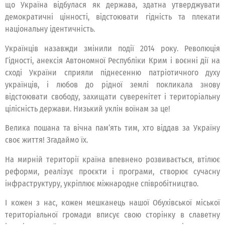
що Україна відбулася як держава, здатна утверджувати
демократичні цінності, відстоювати гідність та плекати
національну ідентичність.
Українців назавжди змінили події 2014 року. Революція
Гідності, анексія Автономної Республіки Крим і воєнні дії на
сході України сприяли піднесенню патріотичного духу
українців, і любов до рідної землі покликала знову
відстоювати свободу, захищати суверенітет і територіальну
цілісність держави. Низький уклін воїнам за це!
Велика пошана та вічна пам’ять тим, хто віддав за Україну
своє життя! Згадаймо їх.
На мирній території країна впевнено розвивається, втілює
реформи, реалізує проєкти і програми, створює сучасну
інфраструктуру, укріплює міжнародне співробітництво.
І кожен з нас, кожен мешканець нашої Обухівської міської
територіальної громади вписує свою сторінку в славетну