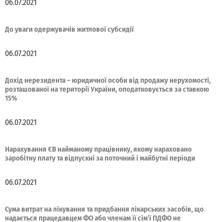
06.07.2021
До уваги одержувачів житлової субсидії
06.07.2021
Дохід нерезидента – юридичної особи від продажу нерухомості,
розташованої на території України, оподатковується за ставкою
15%
06.07.2021
Нарахування ЄВ найманому працівнику, якому нараховано
заробітну плату та відпускні за поточний і майбутні періоди
06.07.2021
Сума витрат на лікування та придбання лікарських засобів, що
надається працедавцем ФО або членам її сім’ї ПДФО не