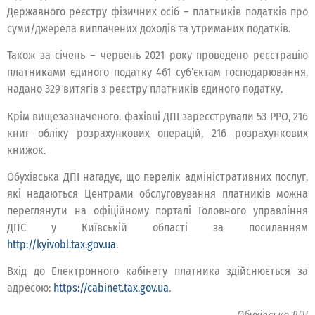
Державного реєстру фізичних осіб – платників податків про
суми/джерела виплачених доходів та утриманих податків.
Також за січень – червень 2021 року проведено реєстрацію
платниками єдиного податку 461 суб’єктам господарювання,
надано 329 витягів з реєстру платників єдиного податку.
Крім вищезазначеного, фахівці ДПІ зареєстрували 53 РРО, 216
книг обліку розрахункових операцій, 216 розрахункових
книжок.
Обухівська ДПІ нагадує, що перелік адміністративних послуг,
які надаються Центрами обслуговування платників можна
переглянути на офіційному порталі Головного управління
ДПС у Київській області за посиланням
http://kyivobl.tax.gov.ua
.
Вхід до Електронного кабінету платника здійснюється за
адресою:
https://cabinet.tax.gov.ua
.