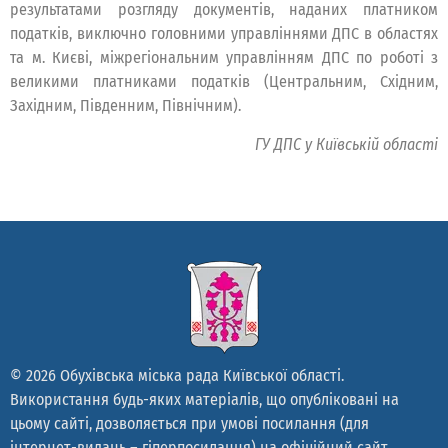
результатами розгляду документів, наданих платником
податків, виключно головними управліннями ДПС в областях
та м. Києві, міжрегіональним управлінням ДПС по роботі з
великими платниками податків (Центральним, Східним,
Західним, Південним, Північним).
ГУ ДПС у Київській області
© 2026 Обухівська міська рада Київської області.
Використання будь-яких матеріалів, що опубліковані на
цьому сайті, дозволяється при умові посилання (для
інтернет-видань – гіперпосилання) на офіційний сайт