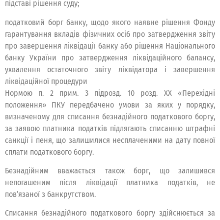
підставі рішення суду;
податковий борг банку, щодо якого наявне рішення Фонду
гарантування вкладів фізичних осіб про затвердження звіту
про завершення ліквідації банку або рішення Національного
банку України про затвердження ліквідаційного балансу,
ухвалення остаточного звіту ліквідатора і завершення
ліквідаційної процедури
Нормою п. 2 прим. 3 підрозд. 10 розд. ХХ «Перехідні
положення» ПКУ передбачено умови за яких у порядку,
визначеному для списання безнадійного податкового боргу,
за заявою платника податків підлягають списанню штрафні
санкції і пеня, що залишилися несплаченими на дату повної
сплати податкового боргу.
Безнадійним вважається також борг, що залишився
непогашеним після ліквідації платника податків, не
пов’язаної з банкрутством.
Списання безнадійного податкового боргу здійснюється за