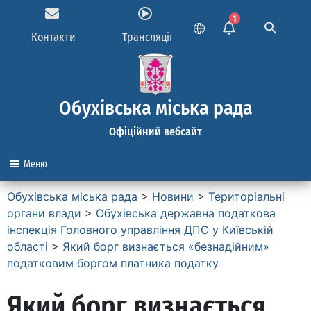
1
Контакти
Трансляції
Обухівська міська рада
Офіційний вебсайт
Меню
Обухівська міська рада
>
Новини
>
Територіальні
органи влади
>
Обухівська державна податкова
інспекція Головного управління ДПС у Київській
області
>
Який борг визнається «безнадійним»
податковим боргом платника податку
Який борг визнається