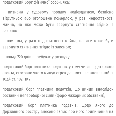
податковий борг фізичної особи, яка:
– визнана у судовому порядку недієздатною, безвісно
відсутньою або оголошена померлою, у разі недостатності
майна, на яке може бути звернуто стягнення згідно із
законом;
– померла, у разі недостатності майна, на яке може бути
звернуто стягнення згідно із законом;
– понад 720 днів перебуває у розшуку;
податковий борг платника податків, у тому числі податкового
агента, стосовно якого минув строк давності, встановлений п.
102.4 ст. 102 ПКУ;
податковий борг платника податків, що виник внаслідок
обставин непереборної сили (форс-мажорних обставин);
податковий борг платника податків, щодо якого до
Державного реєстру внесено запис про його припинення на