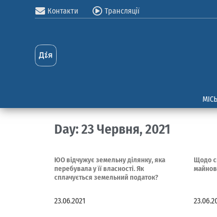
Контакти
Трансляції
МІС
Day: 23 Червня, 2021
ЮО відчужує земельну ділянку, яка
Щодо с
перебувала у її власності. Як
майнов
сплачується земельний податок?
23.06.2021
23.06.2