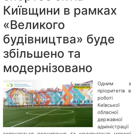
Київщини в рамках
«Великого
будівництва» буде
збільшено та
модернізовано
Одним з
пріоритетів в
роботі
Київської
обласної
державної
адміністрації
залишається розширення та модернізація мережі