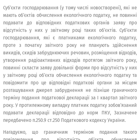
Суб’єкти господарювання (у тому числі новостворені), які не
мають об’єктів обчислення екологічного податку, не повинні
подавати до відповідних податкових органів заяву про
відсутність у них у звітному році таких об’єктів. Суб’єкти
господарювання, які є платниками екологічного податку,
проте з початку звітного року не планують здійснення
викидів, скидів забруднюючих речовин, розміщення відходів,
утворення радіоактивних відходів протягом звітного року,
повинні скласти заяву довільної форми про відсутність у них
у звітному році об’єкта обчислення екологічного податку та
повідомити про це відповідні податкові органи за місцем
розташування джерел забруднення не пізніше граничного
терміну подання податкової декларації за І квартал звітного
року. У протилежному випадку платник податку зобов’язаний
подавати декларації відповідно до норм ПКУ, Зазначене
передбачено п.250.9 ст.250 Податкового кодексу України.
Нагадуємо, що граничним терміном подання такого
повідомлення про відсутність об’єкта обчислення