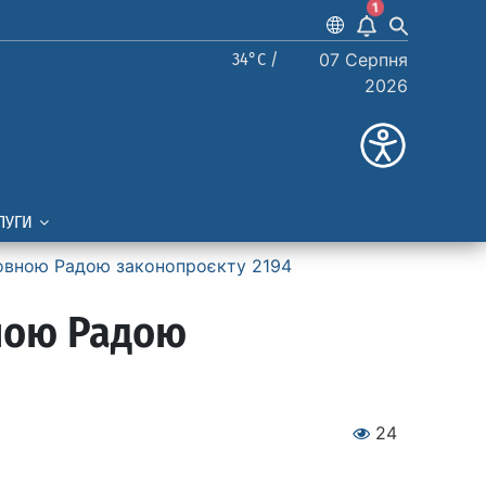
1
34°C /
07 Серпня
2026
ЛУГИ
рховною Радою законопроєкту 2194
вною Радою
24