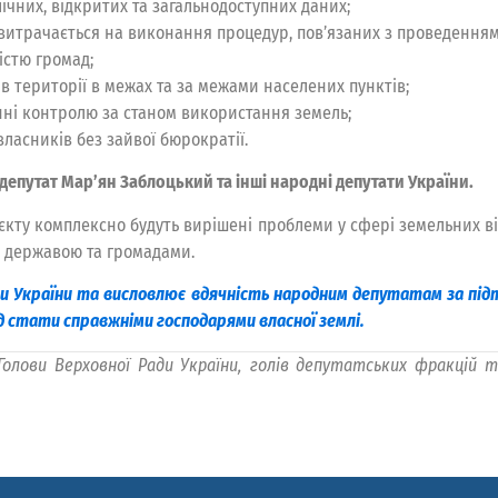
ічних, відкритих та загальнодоступних даних;
 витрачається на виконання процедур, пов’язаних з проведення
істю громад;
 території в межах та за межами населених пунктів;
нні контролю за станом використання земель;
ласників без зайвої бюрократії.
епутат Мар’ян Заблоцький та інші народні депутати України.
єкту комплексно будуть вирішені проблеми у сфері земельних в
 державою та громадами.
ади України та висловлює вдячність народним депутатам за п
 стати справжніми господарями власної землі.
олови Верховної Ради України, голів депутатських фракцій