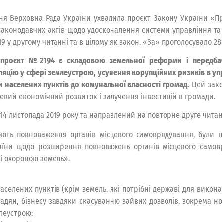
тня Верховна Рада України ухвалила проєкт Закону України «П
законодавчих актів щодо удосконалення системи управління та 
019 у другому читанні та в цілому як закон. «За» проголосувало 2
проєкт №2194 є складовою земельної реформи і передбач
ляцію у сфері землеустрою, усунення корупційних ризиків в уп
 населених пунктів до комунальної власності громад.
Цей зако
цевий економічний розвиток і залучення інвестицій в громади.
14 листопада 2019 року та направлений на повторне друге читанн
ють повноваження органів місцевого самоврядування, були 
раїни щодо розширення повноважень органів місцевого самов
і охороною земель».
селених пунктів (крім земель, які потрібні державі для виконан
адян, бізнесу завдяки скасуванню зайвих дозволів, зокрема н
леустрою;