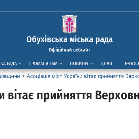
Обухівська міська рада
Офіційний вебсайт
ЬКА РАДА
ГРОМАДЯНАМ
НОВИНИ
ЦНАП
Е-ПОС
иївщини
>
Асоціація міст України вітає прийняття Ве
ни вітає прийняття Верхо