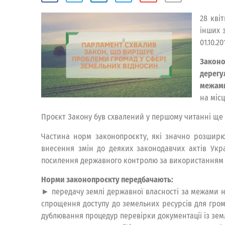
28 кві
інших 
01.10.2
Законо
дерегу
межами
на міс
Проєкт Закону був схвалений у першому читанні ще 
Частина норм законопроєкту, які значно розширю
внесення змін до деяких законодавчих актів Ук
посилення державного контролю за використанням 
Норми законопроєкту передбачають:
► передачу землі державної власності за межами на
спрощення доступу до земельних ресурсів для гром
дублювання процедур перевірки документації із зем