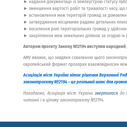
► надання документації із землеустрою статусу публ
► зменшення вартості робіт та тривалості часу, що
► встановлення меж територій громад за домовлен
► затвердження місцевими радами детальних планів
► посилення ролі територіальних громад у здійсне
► закріплення меж земельних ділянок за згодою їх в
Автором проєкту Закону №2194 виступив народний д
АМУ вважає, що завдяки схваленню цього законопро
європейський формат прозорих взаємовідносин між
Асоціація міст України вітає рішення Верховної Р
законопроєкту №2194 – це реальний шанс для громад
Нагадаємо, Асоціація міст України
зверталася
до Г
читанні і в цілому законопроєкту №2194.