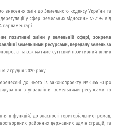
ро внесення змін до Земельного кодексу України та
дерегуляції у сфері земельних відносин» №2194 від
84 парламентарі.
ає позитивні зміни у земельній сфері, зокрема
равлінні земельними ресурсами, передачу земель за
нопроєкт також матиме суттєвий позитивний вплив
я 2 грудня 2020 року.
перенесені до нього із законопроекту №4355 «Про
рядування з управління земельними ресурсами та
ня її функцій) до власності територіальних громад,
овостворених районних державних адміністрацій, та