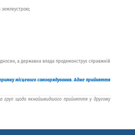
м землеустрою;
ідносин, а державна влада продемонструє справжній
ідтримку місцевого самоврядування. Адже прийняття
 та груп щодо якнайшвидшого прийняття у другому