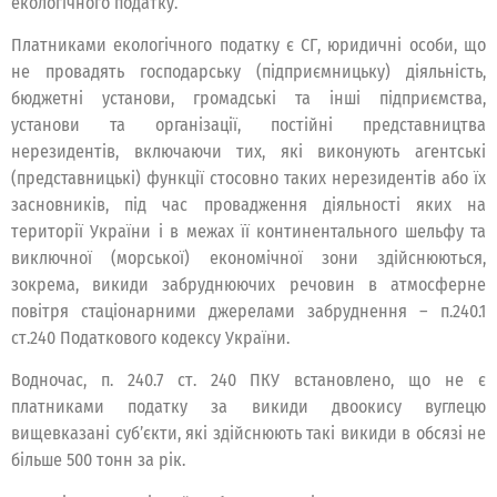
екологічного податку.
Платниками екологічного податку є СГ, юридичні особи, що
не провадять господарську (підприємницьку) діяльність,
бюджетні установи, громадські та інші підприємства,
установи та організації, постійні представництва
нерезидентів, включаючи тих, які виконують агентські
(представницькі) функції стосовно таких нерезидентів або їх
засновників, під час провадження діяльності яких на
території України і в межах її континентального шельфу та
виключної (морської) економічної зони здійснюються,
зокрема, викиди забруднюючих речовин в атмосферне
повітря стаціонарними джерелами забруднення – п.240.1
ст.240 Податкового кодексу України.
Водночас, п. 240.7 ст. 240 ПКУ встановлено, що не є
платниками податку за викиди двоокису вуглецю
вищевказані суб’єкти, які здійснюють такі викиди в обсязі не
більше 500 тонн за рік.