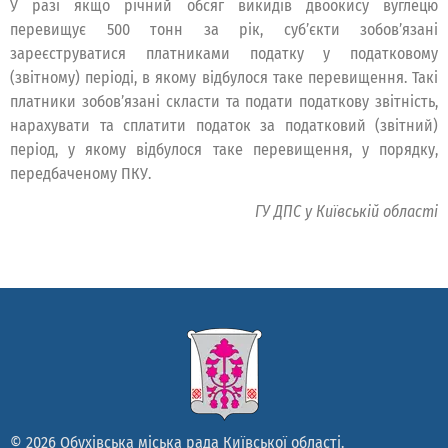
У разі якщо річний обсяг викидів двоокису вуглецю
перевищує 500 тонн за рік, суб’єкти зобов’язані
зареєструватися платниками податку у податковому
(звітному) періоді, в якому відбулося таке перевищення. Такі
платники зобов’язані скласти та подати податкову звітність,
нарахувати та сплатити податок за податковий (звітний)
період, у якому відбулося таке перевищення, у порядку,
передбаченому ПКУ.
ГУ ДПС у Київській області
© 2026 Обухівська міська рада Київської області.